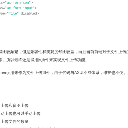
ss
=
"ax-form-con"
>
ss
=
"ax-form-input"
>
ype
=
"file"
disabled>
ss
=
"ax-break"
></
div
>
得比较频繁，但是兼容性和美观度却比较差，而且当前前端对于文件上传
ss
=
"ax-form-group"
>
等。所以最终还是得用js插件来实现文件上传功能。
ss
=
"ax-flex-row"
>
ss
=
"ax-form-label"
>只读文件：</
div
>
pzonejs用来作为文件上传组件，由于代码与AXUI不成体系，维护也不便
ss
=
"ax-form-con"
>
ss
=
"ax-form-input"
>
ype
=
"file"
readonly>
图上传和多图上传
自动上传也可以手动上传
制上传文件的数量