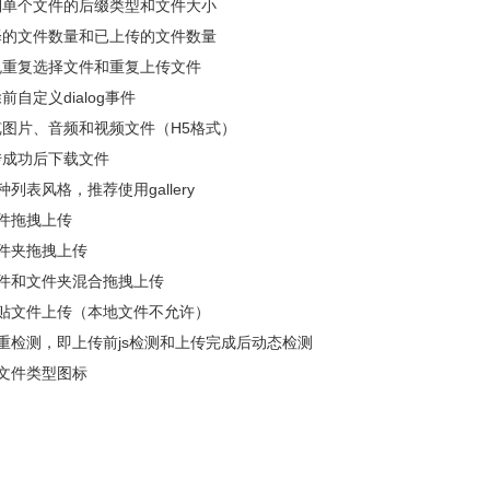
制单个文件的后缀类型和文件大小
择的文件数量和已上传的文件数量
免重复选择文件和重复上传文件
前自定义dialog事件
览图片、音频和视频文件（H5格式）
传成功后下载文件
种列表风格，推荐使用gallery
文件拖拽上传
文件夹拖拽上传
文件和文件夹混合拖拽上传
粘贴文件上传（本地文件不允许）
双重检测，即上传前js检测和上传完成后动态检测
义文件类型图标