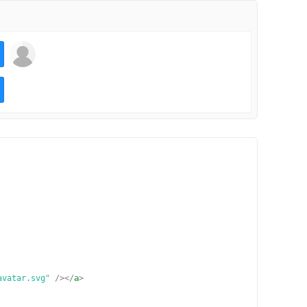
avatar.svg"
/></
a
>