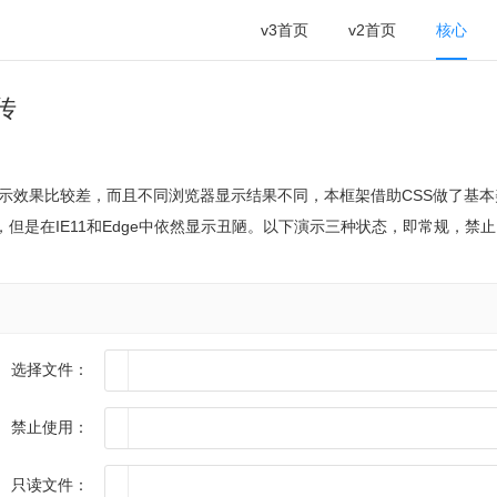
v3首页
v2首页
核心
上传
显示效果比较差，而且不同浏览器显示结果不同，本框架借助CSS做了基本美化处理。
是在IE11和Edge中依然显示丑陋。以下演示三种状态，即常规，禁止（disa
选择文件：
禁止使用：
只读文件：