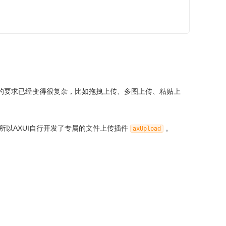
的要求已经变得很复杂，比如拖拽上传、多图上传、粘贴上
。所以AXUI自行开发了专属的文件上传插件
。
axUpload