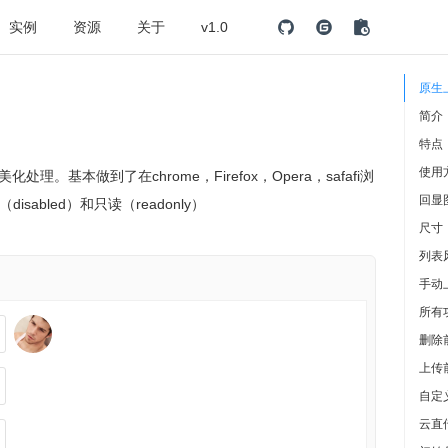
实例
资源
关于
v1.0
原生
简介
特点
使用
基本做到了在chrome，Firefox，Opera，safafi浏
回显
bled）和只读（readonly）
尺寸
列表
手动
所有
删除
上传
自定
云直