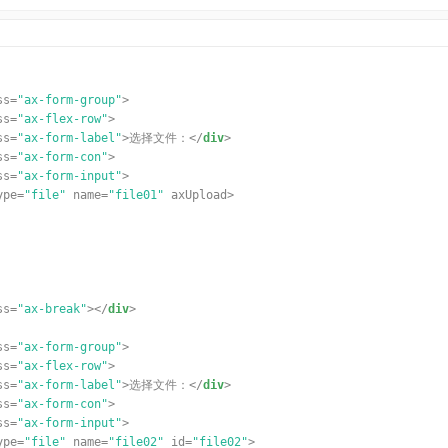
ss
=
"ax-form-group"
>
ss
=
"ax-flex-row"
>
ss
=
"ax-form-label"
>选择文件：</
div
>
ss
=
"ax-form-con"
>
ss
=
"ax-form-input"
>
ype
=
"file"
name
=
"file01"
axUpload>
ss
=
"ax-break"
></
div
>
ss
=
"ax-form-group"
>
ss
=
"ax-flex-row"
>
ss
=
"ax-form-label"
>选择文件：</
div
>
ss
=
"ax-form-con"
>
ss
=
"ax-form-input"
>
ype
=
"file"
name
=
"file02"
id
=
"file02"
>