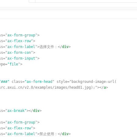
ss
=
"ax-form-group"
>
ss
=
"ax-flex-row"
>
ss
=
"ax-form-label"
>选择文件：</
div
>
ss
=
"ax-form-con"
>
ss
=
"ax-form-input"
>
ype
=
"file"
>
"###"
class
=
"ax-form-head"
style="background-image:url(
src.axui.cn/v2.0/examples/images/head01.jpg
);"></
a
>
ss
=
"ax-break"
></
div
>
ss
=
"ax-form-group"
>
ss
=
"ax-flex-row"
>
ss
=
"ax-form-label"
>禁止使用：</
div
>