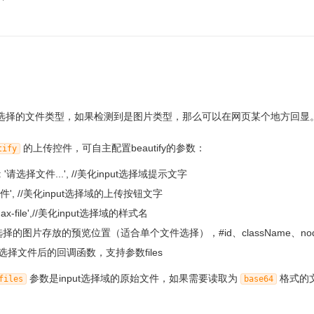
选择的文件类型，如果检测到是图片类型，那么可以在网页某个地方回显
的上传控件，可自主配置beautify的参数：
tify
er: '请选择文件...', //美化input选择域提示文字
择文件', //美化input选择域的上传按钮文字
:'ax-file',//美化input选择域的样式名
:'',//选择的图片存放的预览位置（适合单个文件选择），#id、className、n
:'',//选择文件后的回调函数，支持参数files
参数是input选择域的原始文件，如果需要读取为
格式的
files
base64