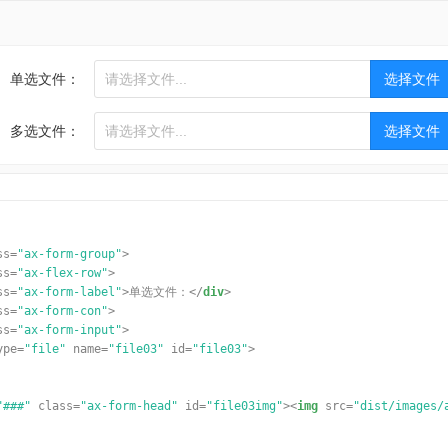
单选文件：
多选文件：
ss
=
"ax-form-group"
>
ss
=
"ax-flex-row"
>
ss
=
"ax-form-label"
>单选文件：</
div
>
ss
=
"ax-form-con"
>
ss
=
"ax-form-input"
>
ype
=
"file"
name
=
"file03"
id
=
"file03"
>
"###"
class
=
"ax-form-head"
id
=
"file03img"
><
img
src
=
"dist/images/