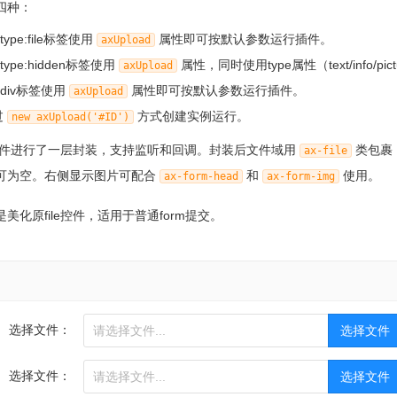
四种：
ype:file标签使用
属性即可按默认参数运行插件。
axUpload
ype:hidden标签使用
属性，同时使用type属性（text/info/pi
axUpload
div标签使用
属性即可按默认参数运行插件。
axUpload
过
方式创建实例运行。
new axUpload('#ID')
e控件进行了一层封装，支持监听和回调。封装后文件域用
类包裹
ax-file
可为空。右侧显示图片可配合
和
使用。
ax-form-head
ax-form-img
美化原file控件，适用于普通form提交。
选择文件：
选择文件：