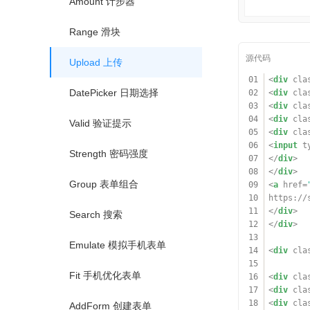
Amount 计步器
Range 滑块
Upload 上传
01
<
div
cla
DatePicker 日期选择
02
<
div
cla
03
<
div
cla
04
<
div
cla
Valid 验证提示
05
<
div
cla
06
<
input
t
Strength 密码强度
07
</
div
>
08
</
div
>
Group 表单组合
09
<
a
href
=
10
https://
11
</
div
>
Search 搜索
12
</
div
>
13
Emulate 模拟手机表单
14
<
div
cla
15
Fit 手机优化表单
16
<
div
cla
17
<
div
cla
18
<
div
cla
AddForm 创建表单