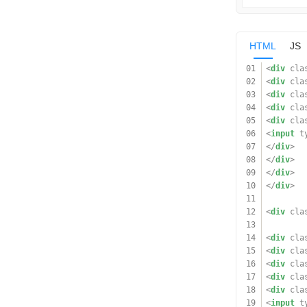
HTML
JS
01
<
div
cla
02
<
div
cla
03
<
div
cla
04
<
div
cla
05
<
div
cla
06
<
input
t
07
</
div
>
08
</
div
>
09
</
div
>
10
</
div
>
11
12
<
div
cla
13
14
<
div
cla
15
<
div
cla
16
<
div
cla
17
<
div
cla
18
<
div
cla
19
<
input
t