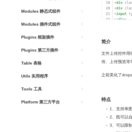
19
<
div
cla
20
<
div
cla
Modules 静态式组件
21
<
input
t
22
</
div
>
Modules 插件式组件
23
</
div
>
24
</
div
>
25
</
div
>
Plugins 框架插件
简介
26
27
<
div
cla
Plugins 第三方插件
28
文件上传控件用
29
<
div
cla
传、上传预览等
Table 表格
30
<
div
cla
31
<
div
cla
之前美化了dro
32
<
div
cla
Utils 实用程序
33
<
div
cla
34
<
input
t
Tools 工具
35
</
div
>
36
</
div
>
特点
Platform 第三方平台
37
</
div
>
1、支持单
38
</
div
>
2、既可以
3、可以限