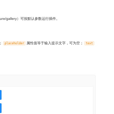
cture/gallery）可按默认参数运行插件。
；
属性值等于输入提示文字，可为空；
placeholder
text