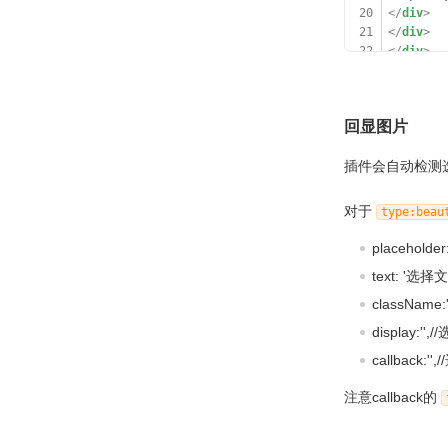
20
</
div
>
21
</
div
>
22
</
div
>
23
</
div
>
回显图片
插件会自动检测
对于
type:beau
placehold
text: '选
className
display
callback
注意callback的