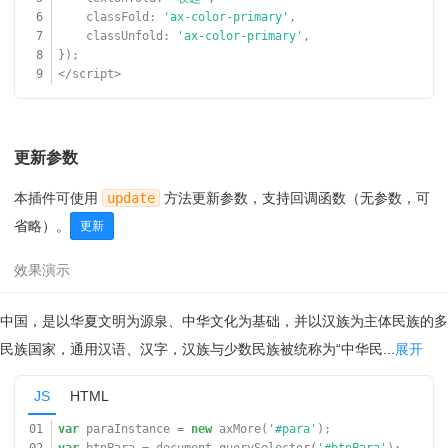
6
classFold:
'ax-color-primary'
,
7
classUnfold:
'ax-color-primary'
,
8
});
9
</script>
更新参数
本插件可使用
update
方法更新参数，支持回调函数（无参数，可
省略）。
更新
中国，是以华夏文明为源泉、中华文化为基础，并以汉族为主体民族的多
民族国家，通用汉语、汉字，汉族与少数民族被统称为“中华民...
展开
JS
HTML
01
var
paraInstance =
new
axMore(
'#para'
);