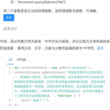
式："document.querySelector('#id')"
第二个参数是该方法的回调函数，该回调函数无参数，可省略。
更新
中国，是以华夏文明为源泉、中华文化为基础，并以汉族为主体民族的多
民族国家，通用汉语、汉字，汉族与少数民族被统称为“中华民...
展开
JS
HTML
1
var
contentInstance =
new
axMore(
'#content'
);
2
contentInstance.updateContent(
'中国是世界四大文明古国之
一，有着悠久的历史，距今约5000年前，以中原地区为中心开始出现
聚落组织进而形成国家，后历经多次民族交融和朝代更迭，直至形成多
民族国家的大一统局面。20世纪初辛亥革命后，君主政体退出历史舞
台，共和政体建立。1949年中华人民共和国成立后，在中国大陆建立
了人民代表大会制度的政体。'
,
function
() {
3
alert(
'更新了！'
);
4
});