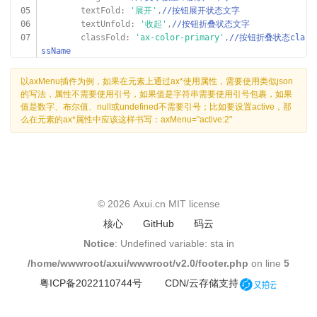
05
textFold:
'展开'
,
//按钮展开状态文字
06
textUnfold:
'收起'
,
//按钮折叠状态文字
07
classFold:
'ax-color-primary'
,
//按钮折叠状态cla
ssName
08
classUnfold:
'ax-color-primary'
,
//按钮展开状态c
lassName
以axMenu插件为例，如果在元素上通过ax*使用属性，需要使用类似json
09
breakpoints: {},
//使用断点以适配终端，详情查看ax-
的写法，属性不需要使用引号，如果值是字符串需要使用引号包裹，如果
utils-other.php页面
值是数字、布尔值、null或undefined不需要引号；比如要设置active，那
10
});
么在元素的ax*属性中应该这样书写：axMenu="active:2"
11
});
© 2026
Axui.cn
MIT license
核心
GitHub
码云
Notice
: Undefined variable: sta in
/home/wwwroot/axui/wwwroot/v2.0/footer.php
on line
5
粤ICP备2022110744号
CDN/云存储支持