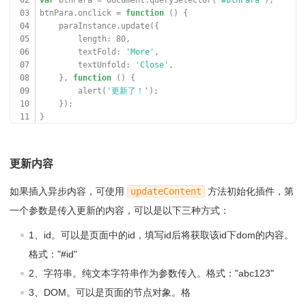
02
var
btnPara = document.querySelector(
'#btnPara'
);
03
btnPara.onclick =
function
() {
04
paraInstance.update({
05
length: 80,
06
textFold:
'More'
,
07
textUnfold:
'Close'
,
08
},
function
() {
09
alert(
'更新了！'
);
10
});
11
}
更新内容
如果插入异步内容，可使用
updateContent
方法初始化插件，第
一个参数是传入更新的内容，可以是以下三种方式：
1、id。可以是页面中的id，填写id后将获取该id下dom的内容。
格式："#id"
2、字符串。纯文本字符串作为参数传入。格式："abc123"
3、DOM。可以是页面的节点对象。格