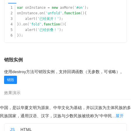
1
var
onInstance =
new
axMore(
'#on'
);
2
onInstance.on(
'unfold'
,
function
(){
3
alert(
'已经展开！'
);
4
}).on(
'fold'
,
function
(){
5
alert(
'已经折叠！'
);
6
});
销毁实例
使用destroy方法可销毁实例，支持回调函数（无参数，可省略）。
销毁
中国，是以华夏文明为源泉、中华文化为基础，并以汉族为主体民族的多
民族国家，通用汉语、汉字，汉族与少数民族被统称为“中华民...
展开
JS
HTML