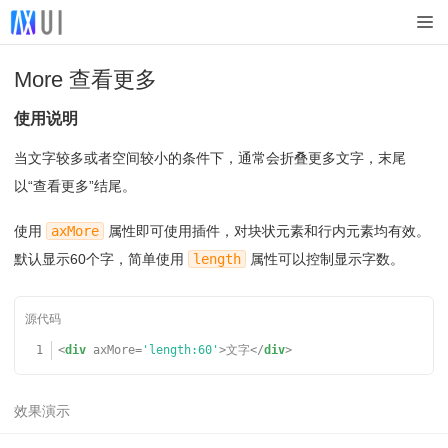
More 查看更多
使用说明
当文字较多或者空间较小的条件下，通常会折叠更多文字，末尾
以“查看更多”结尾。
使用
axMore
属性即可使用插件，对块状元素和行内元素均有效。
默认显示60个字，简单使用
length
属性可以控制显示字数。
1
<
div
axMore
=
'length:60'
>文字</
div
>