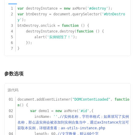
1
var
destroyInstance =
new
axMore(
'#destroy'
);
2
var
btnDestroy = document.querySelector(
'#btnDestro
y'
);
3
btnDestroy.onclick =
function
() {
4
destroyInstance.destroy(
function
() {
5
alert(
'实例销毁了！'
);
6
});
7
}
参数选项
01
document.addEventListener(
"DOMContentLoaded"
,
functio
n
() {
02
var
demo1 =
new
axMore(
'#id'
,{
03
insName:
''
,
//实例名称，字符串格式；如果填写了实例
名称，那么该实例会被添加到实例合集当中，通过axInstance方法可
获取本实例，详细请查看：ax-utils-instance.php
04
length: 60,
//文字数量，默认60个字