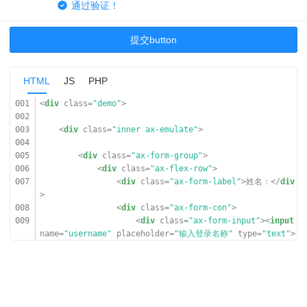
通过验证！
提交button
HTML
JS
PHP
001
<
div
class
=
"demo"
>
002
003
<
div
class
=
"inner ax-emulate"
>
004
005
<
div
class
=
"ax-form-group"
>
006
<
div
class
=
"ax-flex-row"
>
007
<
div
class
=
"ax-form-label"
>姓名：</
div
>
008
<
div
class
=
"ax-form-con"
>
009
<
div
class
=
"ax-form-input"
><
input
name
=
"username"
placeholder
=
"输入登录名称"
type
=
"text"
>
</
div
>
010
</
div
>
011
<
span
class
=
"ax-form-txt ax-color-pri
mary ax-iconfont ax-icon-check-o-f"
></
span
>
012
</
div
>