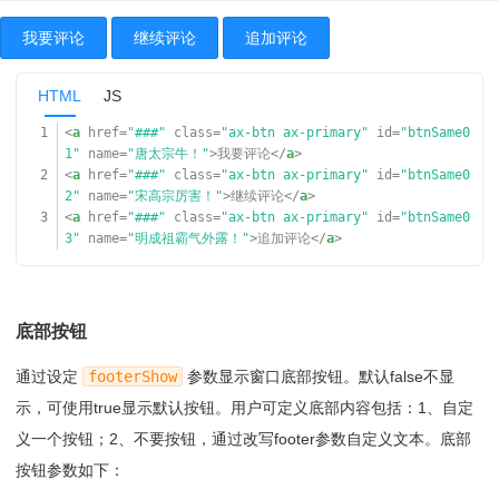
我要评论
继续评论
追加评论
HTML
JS
1
<
a
href
=
"###"
class
=
"ax-btn ax-primary"
id
=
"btnSame0
1"
name
=
"唐太宗牛！"
>我要评论</
a
>
2
<
a
href
=
"###"
class
=
"ax-btn ax-primary"
id
=
"btnSame0
2"
name
=
"宋高宗厉害！"
>继续评论</
a
>
3
<
a
href
=
"###"
class
=
"ax-btn ax-primary"
id
=
"btnSame0
3"
name
=
"明成祖霸气外露！"
>追加评论</
a
>
底部按钮
通过设定
footerShow
参数显示窗口底部按钮。默认false不显
示，可使用true显示默认按钮。用户可定义底部内容包括：1、自定
义一个按钮；2、不要按钮，通过改写footer参数自定义文本。底部
按钮参数如下：