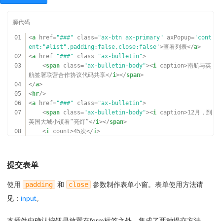
01
<
a
href
=
"###"
class
=
"ax-btn ax-primary"
axPopup
=
'cont
ent:"#list",padding:false,close:false'
>查看列表</
a
>
02
<
a
href
=
"###"
class
=
"ax-bulletin"
>
03
<
span
class
=
"ax-bulletin-body"
><
i
caption>南航与英
航签署联营合作协议代码共享</
i
></
span
>
04
</
a
>
05
<
hr
/>
06
<
a
href
=
"###"
class
=
"ax-bulletin"
>
07
<
span
class
=
"ax-bulletin-body"
><
i
caption>12月，到
英国大城小镇看“亮灯”</
i
></
span
>
08
<
i
count>45次</
i
>
09
</
a
>
10
<
hr
/>
11
<
div
class
=
"ax-bulletin"
>
提交表单
12
<
div
class
=
"ax-bulletin-body"
><
a
href
=
"###"
capti
on>英国人喝茶不再流行贵族范</
a
></
div
>
使用
padding
和
close
参数制作表单小窗。表单使用方法请
13
<
i
count>234次</
i
>
14
</
div
>
见：
input
。
15
<
hr
/>
16
<
div
class
=
"ax-bulletin"
>
本插件中确认按钮是放置在form标签之外，集成了两种提交方法。