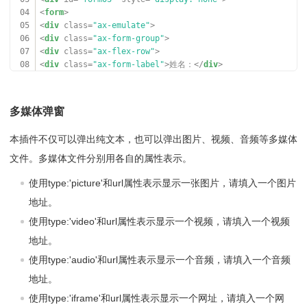
027
<
div
class
=
"ax-col ax
04
<
form
>
-col-8"
><
input
name
=
"name04"
placeholder
=
"几卫"
value
05
<
div
class
=
"ax-emulate"
>
=
""
type
=
"text"
><
span
class
=
"ax-pos-right"
>卫</
span
>
06
<
div
class
=
"ax-form-group"
>
</
div
>
07
<
div
class
=
"ax-flex-row"
>
028
</
div
>
08
<
div
class
=
"ax-form-label"
>姓名：</
div
>
029
</
div
>
09
<
div
class
=
"ax-form-con"
>
030
</
div
>
10
<
div
class
=
"ax-form-input"
><
input
name
=
"name01"
place
031
</
div
>
holder
=
"输入登录名称"
type
=
"text"
axValid
=
'type:"requir
多媒体弹窗
032
</
div
>
ed"'
></
div
>
033
<
hr
/>
11
</
div
>
034
<
div
class
=
"ax-form-group"
>
本插件不仅可以弹出纯文本，也可以弹出图片、视频、音频等多媒体
12
<
span
class
=
"ax-form-txt ax-color-brief"
>必填校验</
spa
035
<
div
class
=
"ax-flex-row"
>
n
>
文件。多媒体文件分别用各自的属性表示。
036
<
div
class
=
"ax-form-label"
>验证
13
</
div
>
码：</
div
>
14
</
div
>
使用type:'picture'和url属性表示显示一张图片，请填入一个图片
037
<
div
class
=
"ax-form-con"
>
15
<
hr
/>
地址。
038
<
div
class
=
"ax-form-input"
><
i
16
<
div
class
=
"ax-form-group"
>
nput
name
=
"name05"
placeholder
=
"输入验证码"
value
=
""
ty
使用type:'video'和url属性表示显示一个视频，请填入一个视频
17
<
div
class
=
"ax-flex-row"
>
pe
=
"text"
></
div
>
18
<
div
class
=
"ax-form-label"
>选择房子：</
div
>
地址。
039
</
div
>
19
<
div
class
=
"ax-form-con"
>
040
<
a
href
=
"###"
class
=
"ax-form-btn
使用type:'audio'和url属性表示显示一个音频，请填入一个音频
20
<
div
class
=
"ax-form-input"
>
ax-btn ax-primary"
>获取验证码</
a
>
21
<
div
class
=
"ax-row"
>
地址。
041
</
div
>
22
<
div
class
=
"ax-col ax-col-8"
><
input
name
=
"name02"
pla
042
</
div
>
使用type:'iframe'和url属性表示显示一个网址，请填入一个网
ceholder
=
"几室"
value
=
""
type
=
"text"
><
span
class
=
"ax-p
043
<
hr
/>