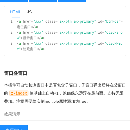
HTML
JS
1
<
a
href
=
"###"
class
=
"ax-btn ax-primary"
id
=
"btnPos"
>
定位窗口</
a
>
2
<
a
href
=
"###"
class
=
"ax-btn ax-primary"
id
=
"clickSho
w"
>显示窗口</
a
>
3
<
a
href
=
"###"
class
=
"ax-btn ax-primary"
id
=
"clickHid
e"
>隐藏窗口</
a
>
窗口叠窗口
本插件可自动检测窗口中是否包含子窗口，子窗口弹出后将在父窗口
的
z-index
值基础上自动+1，以确保永远浮在最前面。支持无限
叠加。注意需要给实例multiple属性添加为true。