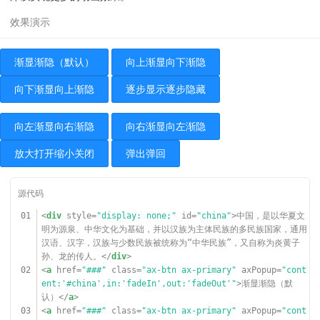
渐显渐隐（默认）
向上渐显向下渐隐
向下渐显向上渐隐
逐步显示逐步隐藏
向左渐显向右渐隐
向右渐显向左渐隐
放大打开缩小关闭
弹出弹回
01
<
div
style
=
"display: none;"
id
=
"china"
>中国，是以华夏文
明为源泉、中华文化为基础，并以汉族为主体民族的多民族国家，通用
汉语、汉字，汉族与少数民族被统称为“中华民族”，又自称为炎黄子
孙、龙的传人。</
div
>
02
<
a
href
=
"###"
class
=
"ax-btn ax-primary"
axPopup
=
"cont
ent:'#china',in:'fadeIn',out:'fadeOut'"
>渐显渐隐（默
认）</
a
>
03
<
a
href
=
"###"
class
=
"ax-btn ax-primary"
axPopup
=
"cont