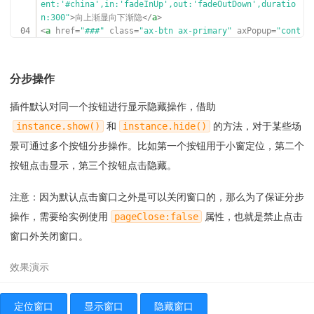
ent:'#china',in:'fadeInUp',out:'fadeOutDown',duratio
n:300"
>向上渐显向下渐隐</
a
>
04
<
a
href
=
"###"
class
=
"ax-btn ax-primary"
axPopup
=
"cont
ent:'#china',in:'fadeInDown',out:'fadeOutUp',duratio
n:300"
>向下渐显向上渐隐</
a
>
05
<
a
href
=
"###"
class
=
"ax-btn ax-primary"
axPopup
=
"cont
分步操作
ent:'#china',in:'slideDown',out:'slideUp',duration:30
0"
>逐步显示逐步隐藏</
a
>
插件默认对同一个按钮进行显示隐藏操作，借助
06
<
div
class
=
"ax-break"
></
div
>
07
<
a
href
=
"###"
class
=
"ax-btn ax-primary"
axPopup
=
"cont
instance.show()
和
instance.hide()
的方法，对于某些场
ent:'#china',in:'fadeInLeft',out:'fadeOutRight',durat
景可通过多个按钮分步操作。比如第一个按钮用于小窗定位，第二个
ion:300"
>向左渐显向右渐隐</
a
>
08
<
a
href
=
"###"
class
=
"ax-btn ax-primary"
axPopup
=
"cont
按钮点击显示，第三个按钮点击隐藏。
ent:'#china',in:'fadeInRight',out:'fadeOutLeft',durat
ion:300"
>向右渐显向左渐隐</
a
>
注意：因为默认点击窗口之外是可以关闭窗口的，那么为了保证分步
09
<
a
href
=
"###"
class
=
"ax-btn ax-primary"
axPopup
=
"cont
操作，需要给实例使用
pageClose:false
属性，也就是禁止点击
ent:'#china',in:'scaleIn',out:'scaleOut',duration:30
0"
>放大打开缩小关闭</
a
>
窗口外关闭窗口。
10
<
a
href
=
"###"
class
=
"ax-btn ax-primary"
axPopup
=
"cont
ent:'#china',in:'springIn',out:'springOut',duration:3
00"
>弹出弹回</
a
>
定位窗口
显示窗口
隐藏窗口