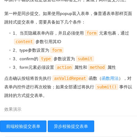
17
<
div
class
=
"ax-bulletin-body"
><
a
href
=
"###"
capti
on>西班牙斗牛与逗牛，精彩各不同</
a
></
div
>
第一种是同步提交。如果使用popup装入表单，像普通表单那样页面
18
<
i
count>98次</
i
>
19
</
div
>
跳转式提交表单，需要具备如下几个条件：
1、当页隐藏表单内容，并且必须使用
form
元素包裹，通过
content
参数引用其ID
2、type参数设置为
form
3、confirm的
type
参数设置为
submit
3、form元素必须设置
action
属性和
method
属性
点击确认按钮将首先执行
axValidRepeat
函数（
函数用法
），对
表单内控件进行再次校验；如果全部通过将执行
submit()
事件以
跳转的方式提交表单。
前端校验提交表单
异步校验提交表单