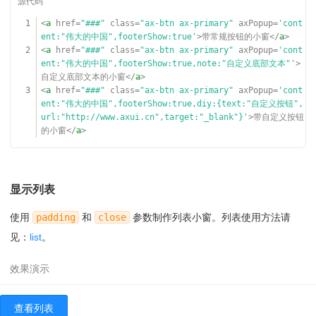
17
classname:
''
,
//自定义按钮的类名
1
<
a
href
=
"###"
class
=
"ax-btn ax-primary"
axPopup
=
'cont
18
icon:
''
,
//自定义按钮的图标
ent:"伟大的中国",footerShow:true'
>带常规按钮的小窗</
a
>
19
url:
''
,
//自定义按钮的超链接
2
<
a
href
=
"###"
class
=
"ax-btn ax-primary"
axPopup
=
'cont
20
target:
''
,
//自定义按钮的链接目标，一般是_blank或者_se
ent:"伟大的中国",footerShow:true,note:"自定义底部文本"'
>
lf
自定义底部文本的小窗</
a
>
21
callback:
''
//自定义按钮的回调函数，格式是function(bu
3
<
a
href
=
"###"
class
=
"ax-btn ax-primary"
axPopup
=
'cont
tton,content){}，button是按钮节点，content是返回内容
ent:"伟大的中国",footerShow:true,diy:{text:"自定义按钮",
22
}
url:"
http://www.axui.cn
",target:"_blank"}'
>带自定义按钮
的小窗</
a
>
显示列表
使用
padding
和
close
参数制作列表小窗。列表使用方法请
见：
list
。
查看列表