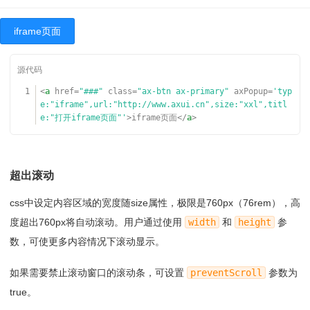
iframe页面
1
<
a
href
=
"###"
class
=
"ax-btn ax-primary"
axPopup
=
'typ
e:"iframe",url:"
http://www.axui.cn
",size:"xxl",titl
e:"打开iframe页面"'
>iframe页面</
a
>
超出滚动
css中设定内容区域的宽度随size属性，极限是760px（76rem），高
度超出760px将自动滚动。用户通过使用
width
和
height
参
数，可使更多内容情况下滚动显示。
如果需要禁止滚动窗口的滚动条，可设置
preventScroll
参数为
true。