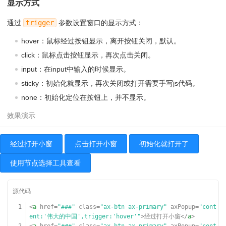
显示方式
通过
trigger
参数设置窗口的显示方式：
hover：鼠标经过按钮显示，离开按钮关闭，默认。
click：鼠标点击按钮显示，再次点击关闭。
input：在input中输入的时候显示。
sticky：初始化就显示，再次关闭或打开需要手写js代码。
none：初始化定位在按钮上，并不显示。
经过打开小窗
点击打开小窗
初始化就打开了
使用节点选择工具查看
1
<
a
href
=
"###"
class
=
"ax-btn ax-primary"
axPopup
=
"cont
ent:'伟大的中国',trigger:'hover'"
>经过打开小窗</
a
>