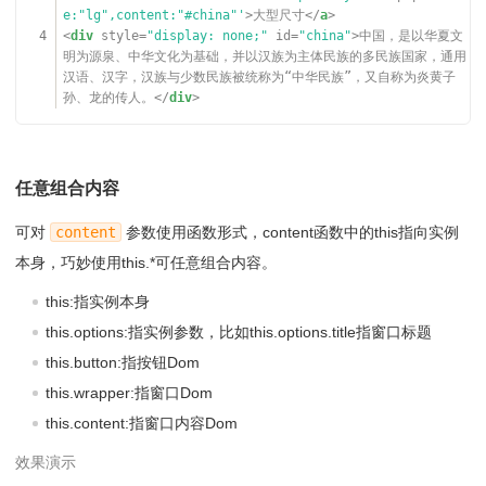
18
华是指汉服，夏指行周礼的大国，故中国有礼仪之邦、
e:"lg",content:"#china"'
>大型尺寸</
a
>
衣冠上国之美誉。</
p
>
4
<
div
style
=
"display: none;"
id
=
"china"
>中国，是以华夏文
19
</
article
>
明为源泉、中华文化为基础，并以汉族为主体民族的多民族国家，通用
20
</
div
>
汉语、汉字，汉族与少数民族被统称为“中华民族”，又自称为炎黄子
孙、龙的传人。</
div
>
任意组合内容
可对
content
参数使用函数形式，content函数中的this指向实例
本身，巧妙使用this.*可任意组合内容。
this:指实例本身
this.options:指实例参数，比如this.options.title指窗口标题
this.button:指按钮Dom
this.wrapper:指窗口Dom
this.content:指窗口内容Dom