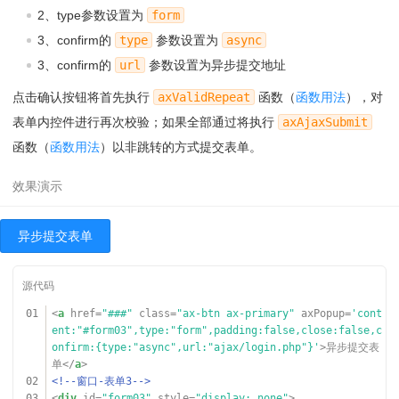
013
<
span
class
=
"ax-form-txt ax-color
2、type参数设置为
form
-brief"
>必填校验</
span
>
014
</
div
>
3、confirm的
type
参数设置为
async
015
</
div
>
3、confirm的
url
参数设置为异步提交地址
016
<
hr
/>
017
<
div
class
=
"ax-form-group"
>
点击确认按钮将首先执行
axValidRepeat
函数（
函数用法
），对
018
<
div
class
=
"ax-flex-row"
>
019
<
div
class
=
"ax-form-label"
>选择房
表单内控件进行再次校验；如果全部通过将执行
axAjaxSubmit
子：</
div
>
函数（
函数用法
）以非跳转的方式提交表单。
020
<
div
class
=
"ax-form-con"
>
021
<
div
class
=
"ax-form-input"
>
022
<
div
class
=
"ax-row"
>
023
<
div
class
=
"ax-col ax
-col-8"
><
input
name
=
"name02"
placeholder
=
"几室"
value
异步提交表单
=
""
type
=
"text"
><
span
class
=
"ax-pos-right"
>室</
span
>
</
div
>
024
<
span
class
=
"ax-gutte
r-md"
></
span
>
025
<
div
class
=
"ax-col ax
01
<
a
href
=
"###"
class
=
"ax-btn ax-primary"
axPopup
=
'cont
-col-8"
><
input
name
=
"name03"
placeholder
=
"几厅"
value
ent:"#form03",type:"form",padding:false,close:false,c
=
""
type
=
"text"
><
span
class
=
"ax-pos-right"
>厅</
span
>
onfirm:{type:"async",url:"ajax/login.php"}'
>异步提交表
</
div
>
单</
a
>
026
<
span
class
=
"ax-gutte
02
<!--窗口-表单3-->
r-md"
></
span
>
03
<
div
id
=
"form03"
style
=
"display: none"
>