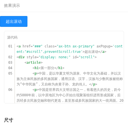
超出滚动
01
<
a
href
=
"###"
class
=
"ax-btn ax-primary"
axPopup
=
'cont
ent:"#scroll",preventScroll:true'
>超出滚动</
a
>
02
<
div
style
=
"display: none;"
id
=
"scroll"
>
03
<
article
>
04
<
h1
>第一部分</
h1
>
05
<
p
>中国，是以华夏文明为源泉、中华文化为基础，并以汉
族为主体民族的多民族国家，通用汉语、汉字，汉族与少数民族被统称
为“中华民族”，又自称为炎黄子孙、龙的传人。</
p
>
06
<
p
>中国是世界四大文明古国之一，有着悠久的历史，距今
约5000年前，以中原地区为中心开始出现聚落组织进而形成国家，后
历经多次民族交融和朝代更迭，直至形成多民族国家的大一统局面。20
世纪初辛亥革命后，君主政体退出历史舞台，共和政体建立。1949年
中华人民共和国成立后，在中国大陆建立了人民代表大会制度的政体。
07
</
p
>
尺寸
08
<
p
>中国疆域辽阔、民族众多，先秦时期的华夏族在中原地
区繁衍生息，到了汉代通过文化交融使汉族正式成型，奠定了中国主体