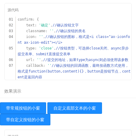
01
confirm: {
02
text:
'确定'
,
//确认按钮文字
03
classname:
''
,
//确认按钮的类名
04
icon:
''
,
//确认按钮的图标，格式是<i class="ax-iconfo
nt ax-icon-edit"></i>
05
type:
'close'
,
//按钮类型，可选择close关闭、async异步
提交表单、submit直接提交表单
06
url:
''
,
//提交的地址，如果type为async则必须使用该参数
07
callback:
''
//确认按钮的回调函数，最终按函数方式使用，
格式是function(button,content){}，button是按钮节点，cont
ent是返回内容
08
},
09
cancel: {
10
text:
'关闭'
,
//取消按钮文字
11
classname:
''
,
//取消按钮的类名
12
icon:
''
,
//取消按钮的图标
带常规按钮的小窗
自定义底部文本的小窗
13
callback:
''
//取消按钮的回调函数，格式是function(butt
on,content){}，button是按钮节点，content是返回内容
带自定义按钮的小窗
14
},
15
diy: {
16
text:
''
,
//自定义按钮文字