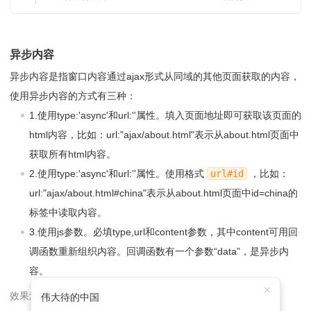
异步内容
异步内容是指窗口内容通过ajax形式从同域的其他页面获取的内容，
使用异步内容的方式有三种：
1.使用type:'async'和url:''属性。填入页面地址即可获取该页面的
html内容，比如：url:"ajax/about.html"表示从about.html页面中
获取所有html内容。
2.使用type:'async'和url:''属性。使用格式
url#id
，比如：
url:"ajax/about.html#china"表示从about.html页面中id=china的
标签中读取内容。
3.使用js参数。必填type,url和content参数，其中content可用回
调函数重新组织内容。回调函数有一个参数“data”，是异步内
容。
伟大的中国
伟大待的中国