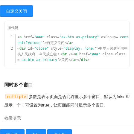
自定义关闭
1
<
a
href
=
"###"
class
=
"ax-btn ax-primary"
axPopup
=
'cont
ent:"#close"'
>自定义关闭</
a
>
2
<
div
id
=
"close"
style
=
"display: none;"
>中华人民共和国中
央人民政府，今天成立啦！<
br
/><
a
href
=
"###"
close
class
=
"ax-btn ax-primary"
>关闭</
a
></
div
>
同时多个窗口
multiple
参数是表示页面是否允许显示多个窗口，默认为false即
显示一个；可设置为true，让页面能同时显示多个窗口。