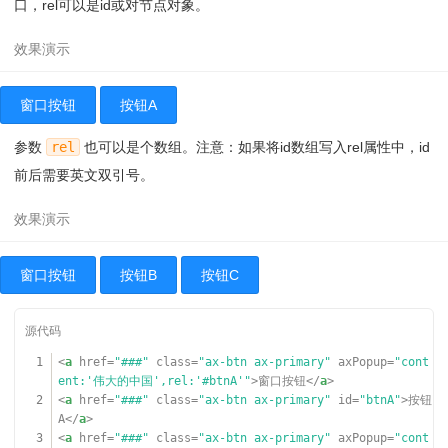
口，rel可以是id或对节点对象。
窗口按钮
按钮A
参数
rel
也可以是个数组。注意：如果将id数组写入rel属性中，id
前后需要英文双引号。
窗口按钮
按钮B
按钮C
1
<
a
href
=
"###"
class
=
"ax-btn ax-primary"
axPopup
=
"cont
ent:'伟大的中国',rel:'#btnA'"
>窗口按钮</
a
>
2
<
a
href
=
"###"
class
=
"ax-btn ax-primary"
id
=
"btnA"
>按钮
A</
a
>
3
<
a
href
=
"###"
class
=
"ax-btn ax-primary"
axPopup
=
"cont