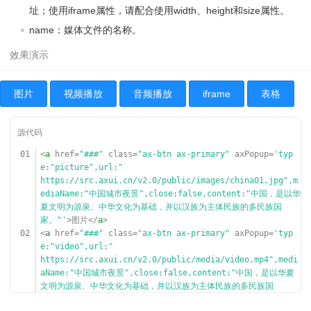
os-right"
>室</
span
></
div
>
址；使用iframe属性，请配合使用width、height和size属性。
044
23
<
span
class
=
"ax-gutter-md"
></
span
>
045
<
div
class
=
"ax-form-group"
>
name：媒体文件的名称。
24
<
div
class
=
"ax-col ax-col-8"
><
input
name
=
"name03"
pla
046
<
div
class
=
"ax-flex-row"
>
ceholder
=
"几厅"
value
=
""
type
=
"text"
><
span
class
=
"ax-p
047
<
div
class
=
"ax-form-label"
>位置：
os-right"
>厅</
span
></
div
>
</
div
>
25
<
span
class
=
"ax-gutter-md"
></
span
>
048
<
div
class
=
"ax-form-con"
>
26
<
div
class
=
"ax-col ax-col-8"
><
input
name
=
"name04"
pla
049
<
div
class
=
"ax-form-input"
>
图片
视频播放
音频播放
iframe
表格
ceholder
=
"几卫"
value
=
""
type
=
"text"
><
span
class
=
"ax-p
050
<
select
axSelect>
os-right"
>卫</
span
></
div
>
051
<
option
value
=
"北京"
>
27
</
div
>
北京</
option
>
28
</
div
>
052
<
option
value
=
"上海"
>
29
</
div
>
01
<
a
href
=
"###"
class
=
"ax-btn ax-primary"
axPopup
=
'typ
上海</
option
>
30
</
div
>
e:"picture",url:"
053
<
option
value
=
"重庆"
s
31
</
div
>
https://src.axui.cn/v2.0/public/images/china01.jpg
",m
elected>重庆</
option
>
32
<
hr
/>
ediaName:"中国城市夜景",close:false,content:"中国，是以华
054
</
select
>
33
<
div
class
=
"ax-form-group"
>
夏文明为源泉、中华文化为基础，并以汉族为主体民族的多民族国
055
</
div
>
34
<
div
class
=
"ax-flex-row"
>
家。"'
>图片</
a
>
056
</
div
>
35
<
div
class
=
"ax-form-label"
>验证码：</
div
>
02
<
a
href
=
"###"
class
=
"ax-btn ax-primary"
axPopup
=
'typ
057
</
div
>
36
<
div
class
=
"ax-form-con"
>
e:"video",url:"
058
</
div
>
37
<
div
class
=
"ax-form-input"
><
input
name
=
"name05"
place
https://src.axui.cn/v2.0/public/media/video.mp4
",medi
059
holder
=
"输入验证码"
value
=
""
type
=
"text"
></
div
>
aName:"中国城市夜景",close:false,content:"中国，是以华夏
060
</
div
>
38
</
div
>
文明为源泉、中华文化为基础，并以汉族为主体民族的多民族国
061
</
form
>
39
<
a
href
=
"###"
class
=
"ax-form-btn ax-btn ax-primary"
>
家。"'
>视频播放</
a
>
062
获取验证码</
a
>