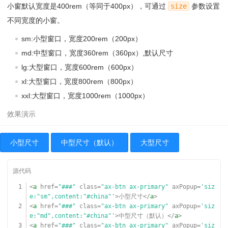
小窗默认宽度是400rem（等同于400px），可通过
size
参数设置
民族的基础。后又通过与周边民族的交融，逐步形成统一多民族国家的
局面，而人口也不断攀升，宋代中国人口突破一亿，清朝时期人口突破
不同宽度的小窗。
四亿，到2005年中国人口已突破十三亿。
09
</
p
>
sm:小型窗口，宽度200rem（200px）
10
</
article
>
md:中型窗口，宽度360rem（360px）,默认尺寸
11
<
article
>
lg:大型窗口，宽度600rem（600px）
12
<
h1
>第二部分</
h1
>
13
<
p
>中国文化渊远流长、博大精深、绚烂多彩，是东亚文化
xl:大型窗口，宽度800rem（800px）
圈的文化宗主国，在世界文化体系内占有重要地位，由于各地的地理位
xxl:大型窗口，宽度1000rem（1000px）
置、自然条件的差异，人文、经济方面也各有特点。传统文化艺术形式
有诗词、戏曲、书法、国画等，而春节、元宵、清明、端午、中秋、重
阳等则是中国重要的传统节日。
14
</
p
>
15
<
p
>中国一词最早见于西周初年的青铜器“何尊”铭文中的“余
小型尺寸
中型尺寸（默认）
大型尺寸
其宅兹中国，自之辟民”，同时又以“华夏”、“中华”、“中夏”、“中
原”、“诸夏”、“诸华”、“神州”、“九州”、“海内”等的代称出现。</
p
>
16
<
p
>“华夏”一词最早见于周朝《尚书·周书·武成》，“华夏
蛮貊，罔不率俾”。
1
<
a
href
=
"###"
class
=
"ax-btn ax-primary"
axPopup
=
'siz
17
《书经》曰：“冕服采装曰华，大国曰夏”。《尚书正
e:"sm",content:"#china"'
>小型尺寸</
a
>
义》注：“冕服华章曰华，大国曰夏”。“华”，是指华丽、兴旺；也有
2
<
a
href
=
"###"
class
=
"ax-btn ax-primary"
axPopup
=
'siz
说上古华、夏同音，本一字。《左传》曰：“中国有礼仪之大，故称
e:"md",content:"#china"'
>中型尺寸（默认）</
a
>
夏；有服章之美，谓之华。”
3
<
a
href
=
"###"
class
=
"ax-btn ax-primary"
axPopup
=
'siz