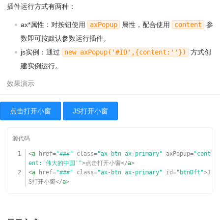
插件运行方式有两种：
ax*属性：对按钮使用
axPopup
属性，配合使用
content
参
数即可按默认参数运行插件。
js实例：通过
new axPopup('#ID',{content:''})
方式创
建实例运行。
点击打开小窗
JS打开小窗
1
<
a
href
=
"###"
class
=
"ax-btn ax-primary"
axPopup
=
"cont
ent:'伟大的中国'"
>点击打开小窗</
a
>
2
<
a
href
=
"###"
class
=
"ax-btn ax-primary"
id
=
"btnDft"
>J
S打开小窗</
a
>