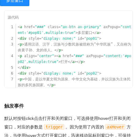
多层窗口
1
<
a
href
=
"###"
class
=
"ax-btn ax-primary"
axPopup
=
"cont
ent:'#pop01',multiple:true"
>多层窗口</
a
>
2
<
div
style
=
"display: none;"
id
=
"pop01"
>
3
<
p
>通用汉语、汉字，汉族与少数民族被统称为“中华民族”，又自称为
炎黄子孙、龙的传人。</
p
>
4
<
p
align
=
"center"
><
a
href
=
"###"
axPopup
=
"content:'#po
p02',multiple:true"
>打开</
a
></
p
>
5
</
div
>
6
<
div
style
=
"display: none;"
id
=
"pop02"
>
7
<
p
>中国，是以华夏文明为源泉、中华文化为基础，并以汉族为主体民
族的多民族国家。</
p
>
8
<
p
align
=
"center"
><
a
href
=
"###"
axPopup
=
"content:'伟大
的中国',multiple:true"
>打开</
a
></
p
>
9
</
div
>
触发事件
默认对按钮click点击打开和关闭窗口，可选择使用hover打开和关闭
窗口，对应的参数是
trigger
。因为使用了内置的
axHover
方
法，当使用hover方式打开窗口时，迅速移动鼠标到窗口中，可保持