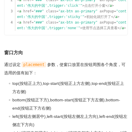
2
<
a
href
=
"###"
class
=
"ax-btn ax-primary"
axPopup
=
"cont
ent:'伟大的中国',trigger:'click'"
>点击打开小窗</
a
>
3
<
a
href
=
"###"
class
=
"ax-btn ax-primary"
axPopup
=
"cont
ent:'伟大的中国',trigger:'sticky'"
>初始化就打开了</
a
>
4
<
a
href
=
"###"
class
=
"ax-btn ax-primary"
axPopup
=
"cont
ent:'伟大的中国',trigger:'none'"
>使用节点选择工具查看</
a
>
窗口方向
通过设定
placement
参数，使窗口放置在按钮周围各个角度，可
选用的值有如下：
top(按钮正上方),top-start(按钮正上方左侧),top-end(按钮正上
方右侧)
bottom(按钮正下方),bottom-start(按钮正下方左侧),bottom-
end(按钮正下方右侧)
left(按钮左侧居中),left-start(按钮左侧左上方向),left-end(按钮左
侧左下方向)