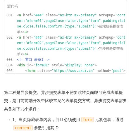
001
<
a
href
=
"###"
class
=
"ax-btn ax-primary"
axPopup
=
'cont
ent:"#form01",pageClose:false,type:"form",padding:fal
se,close:false,confirm:{type:"submit"}'
>前端校验提交表
单</
a
>
002
<
a
href
=
"###"
class
=
"ax-btn ax-primary"
axPopup
=
'cont
ent:"#form02",pageClose:false,type:"form",padding:fal
se,close:false,confirm:{type:"submit"}'
>异步校验提交表
单</
a
>
003
<!--窗口-表单1-->
004
<
div
id
=
"form01"
style
=
"display: none"
>
005
<
form
action
=
"
https://www.axui.cn
"
method
=
"post"
>
006
<
div
class
=
"ax-emulate"
>
007
<
div
class
=
"ax-form-group"
>
008
<
div
class
=
"ax-flex-row"
>
第二种是异步提交。异步提交表单不需要跳转页面即可完成表单提
009
<
div
class
=
"ax-form-label"
>姓名：
</
div
>
交，是目前前端开发中比较常见的表单提交方式。异步提交表单需要
010
<
div
class
=
"ax-form-con"
>
具备如下几个条件：
011
<
div
class
=
"ax-form-input"
><
i
nput
name
=
"name01"
placeholder
=
"输入登录名称"
type
=
"tex
1、当页隐藏表单内容，并且必须使用
form
元素包裹，通过
t"
axValid
=
'type:"required"'
></
div
>
012
</
div
>
content
参数引用其ID