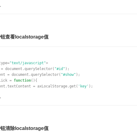
>
看localstorage值
type=
"text/javascript"
>
 = document.querySelector(
"#id"
);
ent = document.querySelector(
"#show"
);
lick =
function
(){
ent.textContent = axLocalStorage.get(
'key'
);
>
除localstorage值