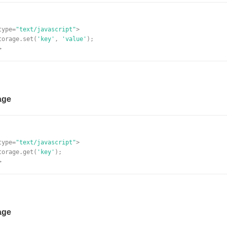
type=
"text/javascript"
>
torage.set(
'key'
,
'value'
);
>
age
type=
"text/javascript"
>
torage.get(
'key'
);
>
age