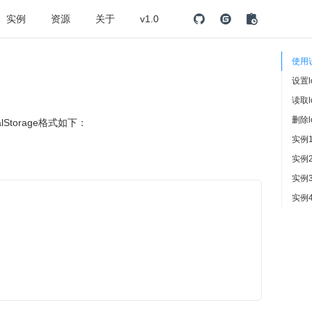
实例
资源
关于
v1.0
使用
设置lo
读取lo
删除lo
alStorage格式如下：
实例1
实例2
实例3
实例