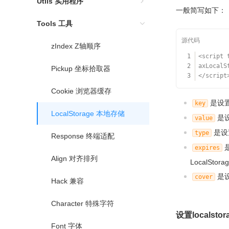
Utils 实用程序
一般简写如下：
Tools 工具
zIndex Z轴顺序
1
<script 
2
axLocalS
Pickup 坐标拾取器
3
</script
Cookie 浏览器缓存
是设置l
key
LocalStorage 本地存储
是设
value
是设
type
Response 终端适配
expires
Align 对齐排列
LocalSt
是设
cover
Hack 兼容
Character 特殊字符
设置localstor
Font 字体