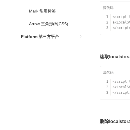
Mark 常用标签
1
<script 
2
axLocalS
Arrow 三角形(纯CSS)
3
</script
Platform 第三方平台
读取localstor
1
<script 
2
axLocalS
3
</script
删除localstor