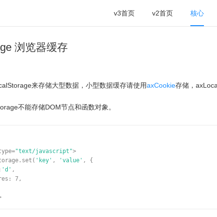
v3首页
v2首页
核心
orage 浏览器缓存
calStorage来存储大型数据，小型数据缓存请使用
axCookie
存储，axLoc
lStorage不能存储DOM节点和函数对象。
type=
"text/javascript"
>
torage.set(
'key'
,
'value'
, {
:
'd'
,
res: 7,
>