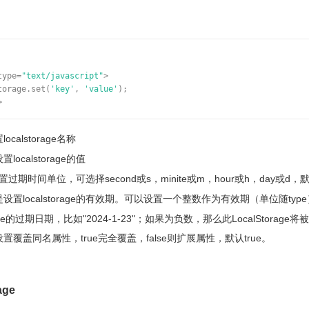
type=
"text/javascript"
>
torage.set(
'key'
,
'value'
);
>
ocalstorage名称
置localstorage的值
置过期时间单位，可选择second或s，minite或m，hour或h，day或d，默
是设置localstorage的有效期。可以设置一个整数作为有效期（单位随
orage的过期日期，比如"2024-1-23"；如果为负数，那么此LocalStorage
置覆盖同名属性，true完全覆盖，false则扩展属性，默认true。
age