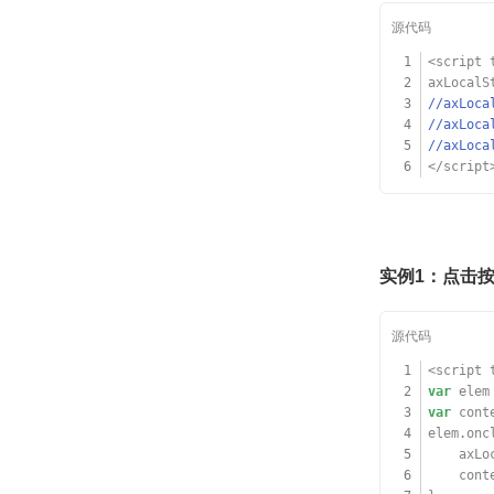
1
<script 
2
axLocalS
3
//axLoc
4
//axLoc
5
//axLoc
6
</script
实例1：点击按钮设
1
<script 
2
var
elem
3
var
cont
4
elem.onc
5
axLo
6
cont