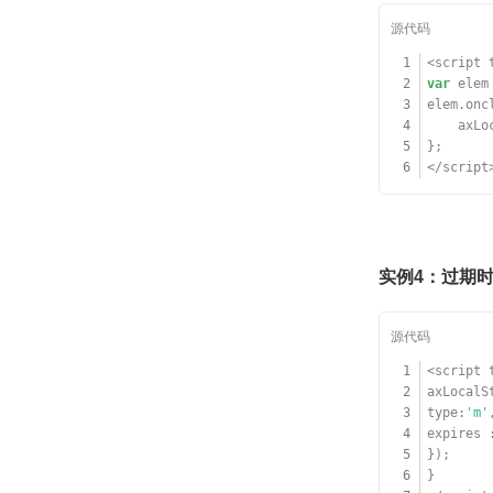
1
<script 
2
var
elem
3
elem.onc
4
axLo
5
};
6
</script
实例4：过期
1
<script 
2
axLocalS
3
type:
'm'
4
expires 
5
});
6
}