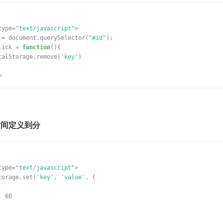
type=
"text/javascript"
>
 = document.querySelector(
"#id"
);
lick =
function
(){
calStorage.remove(
'key'
)
>
时间定义到分
type=
"text/javascript"
>
torage.set(
'key'
,
'value'
, {
,
: 60