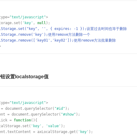
type=
"text/javascript"
>
torage.set(
'key'
,
null
);
alStorage.set("key", '', { expires: -1 });设置过去时间也等于删除
alStorage.remove('key');使用remove方法删除一个
alStorage.remove(['key01','key02']);使用remove方法批量删除
>
置localstorage值
type=
"text/javascript"
>
 = document.querySelector(
"#id"
);
ent = document.querySelector(
"#show"
);
lick =
function
(){
calStorage.set(
'key'
,
'value'
);
ent.textContent = axLocalStorage.get(
'key'
);