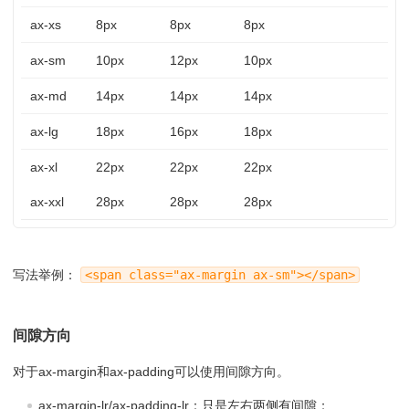
ax-xs
8px
8px
8px
ax-sm
10px
12px
10px
ax-md
14px
14px
14px
ax-lg
18px
16px
18px
ax-xl
22px
22px
22px
ax-xxl
28px
28px
28px
写法举例：
<span class="ax-margin ax-sm"></span>
间隙方向
对于ax-margin和ax-padding可以使用间隙方向。
ax-margin-lr/ax-padding-lr：只是左右两侧有间隙；