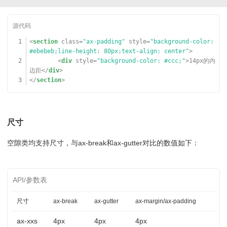
1
<
section
class
=
"ax-padding"
style
=
"background-color:
#ebebeb;line-height: 80px;text-align: center"
>
2
<
div
style
=
"background-color: #ccc;"
>14px的内
边距</
div
>
3
</
section
>
尺寸
空隙类均支持尺寸，与ax-break和ax-gutter对比的数值如下：
尺寸
ax-break
ax-gutter
ax-margin/ax-padding
ax-xxs
4px
4px
4px