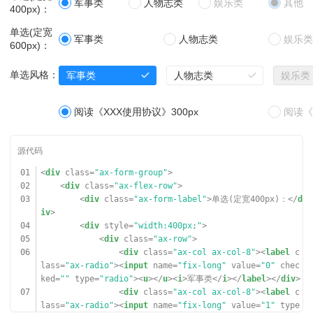
军事类
人物志类
娱乐类
其他
11
</
div
>
400px)：
12
</
div
>
13
</
div
>
单选(定宽
军事类
人物志类
娱乐类
14
600px)：
15
<
div
class
=
"ax-break-md"
></
div
>
16
单选风格：
军事类
人物志类
娱乐类
17
<
div
class
=
"ax-form-group"
>
18
<
div
class
=
"ax-flex-row"
>
19
<
div
class
=
"ax-form-label"
>单选：</
div
>
阅读《XXX使用协议》300px
阅读《
20
<
div
class
=
"ax-flex-block"
>
21
<
div
class
=
"ax-row"
>
22
<
div
class
=
"ax-col ax-col-3"
><
label
c
lass
=
"ax-radio"
><
input
name
=
"fix-bike"
value
=
"0"
chec
01
<
div
class
=
"ax-form-group"
>
ked
=
""
type
=
"radio"
><
u
></
u
><
i
>军事类</
i
></
label
></
div
>
02
<
div
class
=
"ax-flex-row"
>
23
<
div
class
=
"ax-col ax-col-3"
><
label
c
03
<
div
class
=
"ax-form-label"
>单选(定宽400px)：</
d
lass
=
"ax-radio"
><
input
name
=
"fix-bike"
value
=
"1"
type
iv
>
=
"radio"
><
u
></
u
><
i
>人物志类</
i
></
label
></
div
>
04
<
div
style
=
"width:400px;"
>
24
<
div
class
=
"ax-col ax-col-3"
><
label
c
05
<
div
class
=
"ax-row"
>
lass
=
"ax-radio"
><
input
name
=
"fix-bike"
value
=
"1"
type
06
<
div
class
=
"ax-col ax-col-8"
><
label
c
=
"radio"
><
u
></
u
><
i
>文学类</
i
></
label
></
div
>
lass
=
"ax-radio"
><
input
name
=
"fix-long"
value
=
"0"
chec
25
<
div
class
=
"ax-col ax-col-3"
><
label
c
ked
=
""
type
=
"radio"
><
u
></
u
><
i
>军事类</
i
></
label
></
div
>
lass
=
"ax-radio"
><
input
name
=
"fix-bike"
value
=
"1"
type
07
<
div
class
=
"ax-col ax-col-8"
><
label
c
=
"radio"
><
u
></
u
><
i
>小说类</
i
></
label
></
div
>
lass
=
"ax-radio"
><
input
name
=
"fix-long"
value
=
"1"
type
26
<
div
class
=
"ax-col ax-col-3"
><
label
c