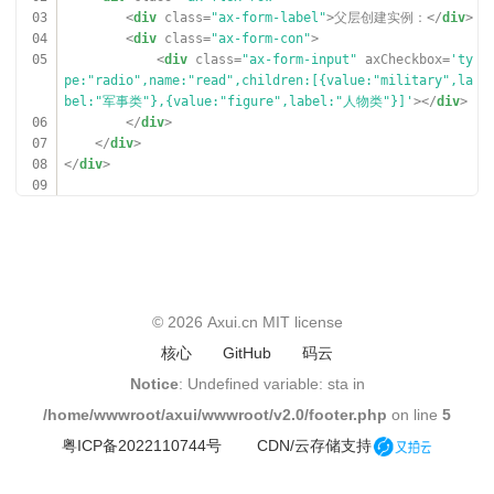
03
<
div
class
=
"ax-form-label"
>父层创建实例：</
div
>
04
<
div
class
=
"ax-form-con"
>
05
<
div
class
=
"ax-form-input"
axCheckbox
=
'ty
pe:"radio",name:"read",children:[{value:"military",la
bel:"军事类"},{value:"figure",label:"人物类"}]'
></
div
>
06
</
div
>
07
</
div
>
08
</
div
>
09
10
<
div
class
=
"ax-break-md"
></
div
>
11
12
<
div
class
=
"ax-form-group"
>
13
<
div
class
=
"ax-flex-row"
>
14
<
div
class
=
"ax-form-label"
>用ID创建实例：</
div
>
15
<
div
class
=
"ax-form-con"
>
© 2026
Axui.cn
MIT license
16
<
div
class
=
"ax-form-input"
id
=
"radio"
></
d
核心
GitHub
码云
iv
>
17
</
div
>
Notice
: Undefined variable: sta in
18
</
div
>
/home/wwwroot/axui/wwwroot/v2.0/footer.php
on line
5
19
</
div
>
20
粤ICP备2022110744号
CDN/云存储支持
21
<
div
class
=
"ax-break-md"
></
div
>
22