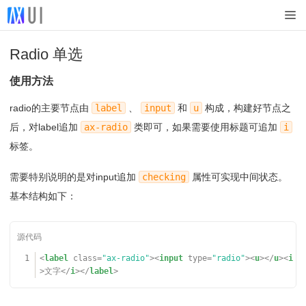
Radio 单选
使用方法
radio的主要节点由
label
、
input
和
u
构成，构建好节点之
后，对label追加
ax-radio
类即可，如果需要使用标题可追加
i
标签。
需要特别说明的是对input追加
checking
属性可实现中间状态。
基本结构如下：
1
<
label
class
=
"ax-radio"
><
input
type
=
"radio"
><
u
></
u
><
i
>文字</
i
></
label
>