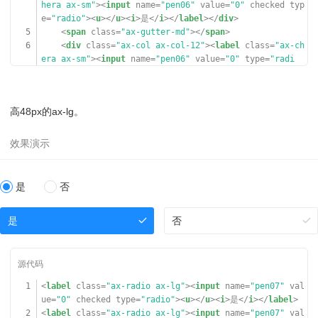
hera ax-sm"
><
input
name
=
"pen06"
value
=
"0"
checked
typ
34
<
div
class
=
"ax-break-md"
></
div
>
e
=
"radio"
><
u
></
u
><
i
>是</
i
></
label
></
div
>
35
5
<
span
class
=
"ax-gutter-md"
></
span
>
36
<
div
class
=
"ax-form-group"
>
6
<
div
class
=
"ax-col ax-col-12"
><
label
class
=
"ax-ch
37
<
div
class
=
"ax-flex-row"
>
era ax-sm"
><
input
name
=
"pen06"
value
=
"0"
type
=
"radi
38
<
div
class
=
"ax-form-label"
>单选风格：</
div
>
o"
><
u
></
u
><
i
>否</
i
></
label
></
div
>
39
<
div
class
=
"ax-flex-block"
>
7
</
div
>
40
<
label
class
=
"ax-chera"
><
input
name
=
"free
-girl"
value
=
"0"
checked
=
""
type
=
"radio"
><
u
></
u
><
i
>军
高48px的ax-lg。
事类</
i
></
label
>
41
<
label
class
=
"ax-chera"
><
input
name
=
"free
-girl"
value
=
"1"
type
=
"radio"
><
u
></
u
><
i
>人物志类</
i
></
label
>
42
<
label
class
=
"ax-chera"
><
input
name
=
"free
是
否
-girl"
value
=
"2"
disabled
=
""
type
=
"radio"
><
u
></
u
><
i
>
娱乐类</
i
></
label
>
43
<
label
class
=
"ax-chera"
><
input
name
=
"free
是
否
-girl-x"
value
=
"3"
checked
=
""
disabled
=
""
type
=
"radi
o"
><
u
></
u
><
i
>其他</
i
></
label
>
44
</
div
>
45
</
div
>
46
</
div
>
1
<
label
class
=
"ax-radio ax-lg"
><
input
name
=
"pen07"
val
47
ue
=
"0"
checked
type
=
"radio"
><
u
></
u
><
i
>是</
i
></
label
>
48
<
div
class
=
"ax-break-md"
></
div
>
2
<
label
class
=
"ax-radio ax-lg"
><
input
name
=
"pen07"
val