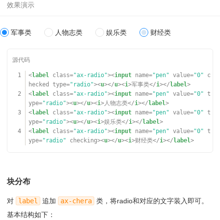
军事类
人物志类
娱乐类
财经类
1
<
label
class
=
"ax-radio"
><
input
name
=
"pen"
value
=
"0"
c
hecked
type
=
"radio"
><
u
></
u
><
i
>军事类</
i
></
label
>
2
<
label
class
=
"ax-radio"
><
input
name
=
"pen"
value
=
"0"
t
ype
=
"radio"
><
u
></
u
><
i
>人物志类</
i
></
label
>
3
<
label
class
=
"ax-radio"
><
input
name
=
"pen"
value
=
"0"
t
ype
=
"radio"
><
u
></
u
><
i
>娱乐类</
i
></
label
>
4
<
label
class
=
"ax-radio"
><
input
name
=
"pen"
value
=
"0"
t
ype
=
"radio"
checking><
u
></
u
><
i
>财经类</
i
></
label
>
块分布
对
label
追加
ax-chera
类，将radio和对应的文字装入即可。
基本结构如下：