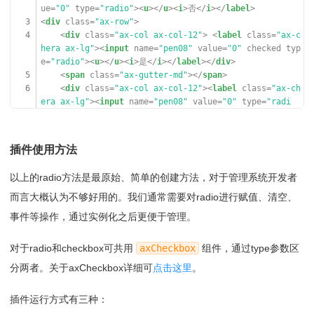
49
ue
=
"0"
type
=
"radio"
><
u
></
u
><
i
>否</
i
></
label
>
50
<
div
class
=
"ax-form-group"
>
3
<
div
class
=
"ax-row"
>
51
<
div
class
=
"ax-flex-row"
>
4
<
div
class
=
"ax-col ax-col-12"
> <
label
class
=
"ax-c
52
<
div
class
=
"ax-form-label"
></
div
>
hera ax-lg"
><
input
name
=
"pen08"
value
=
"0"
checked
typ
53
<
div
class
=
"ax-flex-block"
>
e
=
"radio"
><
u
></
u
><
i
>是</
i
></
label
></
div
>
54
<
div
class
=
"ax-flex-block"
><
label
class
5
<
span
class
=
"ax-gutter-md"
></
span
>
=
"ax-radio"
><
input
name
=
"free-agree"
value
=
"0"
checke
6
<
div
class
=
"ax-col ax-col-12"
><
label
class
=
"ax-ch
d
=
""
type
=
"radio"
><
u
></
u
><
i
>阅读《XXX使用协议》</
i
></
la
era ax-lg"
><
input
name
=
"pen08"
value
=
"0"
type
=
"radi
bel
><
label
class
=
"ax-radio"
><
input
name
=
"free-agree"
o"
><
u
></
u
><
i
>否</
i
></
label
></
div
>
value
=
"0"
type
=
"radio"
><
u
></
u
><
i
>阅读《XXX使用协议》</
i
7
</
div
>
></
label
>
插件使用方法
55
</
div
>
56
</
div
>
以上的radio方法是最原始、简单的创建方法，对于管理系统开发者
57
</
div
>
58
</
div
>
而言大概认为不够好用的。我们通常需要对radio进行赋值、清空、
事件等操作，通过实例化之后更便于管理。
对于radio和checkbox可共用
axCheckbox
组件，通过type参数区
分两者。关于axCheckbox详细可
点击这里
。
插件运行方式有三种：