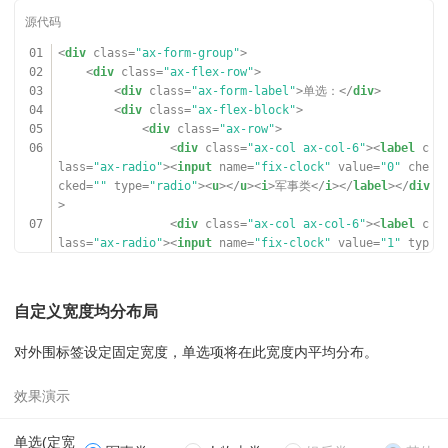
01
<
div
class
=
"ax-form-group"
>
02
<
div
class
=
"ax-flex-row"
>
03
<
div
class
=
"ax-form-label"
>单选：</
div
>
04
<
div
class
=
"ax-flex-block"
>
05
<
div
class
=
"ax-row"
>
06
<
div
class
=
"ax-col ax-col-6"
><
label
c
lass
=
"ax-radio"
><
input
name
=
"fix-clock"
value
=
"0"
che
cked
=
""
type
=
"radio"
><
u
></
u
><
i
>军事类</
i
></
label
></
div
>
07
<
div
class
=
"ax-col ax-col-6"
><
label
c
lass
=
"ax-radio"
><
input
name
=
"fix-clock"
value
=
"1"
typ
e
=
"radio"
><
u
></
u
><
i
>人物志类</
i
></
label
></
div
>
08
<
div
class
=
"ax-col ax-col-6"
><
label
c
lass
=
"ax-radio"
><
input
name
=
"fix-clock"
value
=
"2"
dis
自定义宽度均分布局
abled
=
""
type
=
"radio"
><
u
></
u
><
i
>娱乐类</
i
></
label
></
di
v
>
对外围标签设定固定宽度，单选项将在此宽度内平均分布。
09
<
div
class
=
"ax-col ax-col-6"
><
label
c
lass
=
"ax-radio"
><
input
name
=
"fix-clock-x"
value
=
"3"
c
hecked
=
""
disabled
=
""
type
=
"radio"
><
u
></
u
><
i
>其他</
i
>
</
label
></
div
>
10
</
div
>
单选(定宽