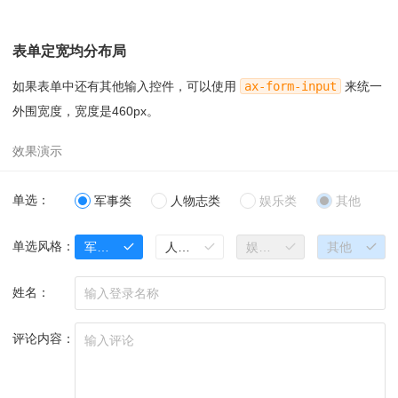
=
"radio"
><
u
></
u
><
i
>人物志类</
i
></
label
></
div
>
lass
=
"ax-radio"
><
input
name
=
"fix-bike"
value
=
"1"
type
08
<
div
class
=
"ax-col ax-col-8"
><
label
c
=
"radio"
><
u
></
u
><
i
>教材类</
i
></
label
></
div
>
lass
=
"ax-radio"
><
input
name
=
"fix-long"
value
=
"2"
disa
27
<
div
class
=
"ax-col ax-col-3"
><
label
c
表单定宽均分布局
bled
=
""
type
=
"radio"
><
u
></
u
><
i
>娱乐类</
i
></
label
></
div
lass
=
"ax-radio"
><
input
name
=
"fix-bike"
value
=
"1"
type
>
=
"radio"
><
u
></
u
><
i
>动漫类</
i
></
label
></
div
>
如果表单中还有其他输入控件，可以使用
ax-form-input
来统一
09
<
div
class
=
"ax-col ax-col-8"
><
label
c
28
<
div
class
=
"ax-col ax-col-3"
><
label
c
lass
=
"ax-radio"
><
input
name
=
"fix-long-x"
value
=
"3"
ch
外围宽度，宽度是460px。
lass
=
"ax-radio"
><
input
name
=
"fix-bike"
value
=
"2"
disa
ecked
=
""
disabled
=
""
type
=
"radio"
><
u
></
u
><
i
>其他</
i
></
bled
=
""
type
=
"radio"
><
u
></
u
><
i
>娱乐类</
i
></
label
></
div
label
></
div
>
>
10
</
div
>
29
<
div
class
=
"ax-col ax-col-3"
><
label
c
11
</
div
>
lass
=
"ax-radio"
><
input
name
=
"fix-bike-x"
value
=
"3"
ch
12
</
div
>
ecked
=
""
disabled
=
""
type
=
"radio"
><
u
></
u
><
i
>其他</
i
></
单选：
军事类
人物志类
娱乐类
其他
13
</
div
>
label
></
div
>
14
30
</
div
>
15
<
div
class
=
"ax-break-md"
></
div
>
单选风格：
军事类
人物志类
娱乐类
其他
31
</
div
>
16
32
</
div
>
17
<
div
class
=
"ax-form-group"
>
33
</
div
>
姓名：
18
<
div
class
=
"ax-flex-row"
>
34
19
<
div
class
=
"ax-form-label"
>单选(定宽600px)：</
d
35
<
div
class
=
"ax-break-md"
></
div
>
iv
>
36
评论内容：
20
<
div
style
=
"width:600px;"
>
37
<
div
class
=
"ax-form-group"
>
21
<
div
class
=
"ax-row"
>
38
<
div
class
=
"ax-flex-row"
>
22
<
div
class
=
"ax-col ax-col-8"
><
label
c
39
<
div
class
=
"ax-form-label"
>单选风格：</
div
>
lass
=
"ax-radio"
><
input
name
=
"fix-cow"
value
=
"0"
check