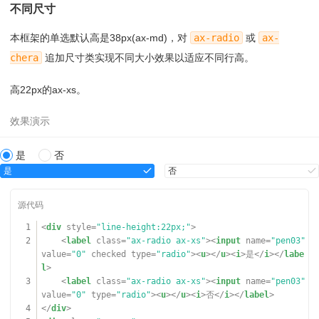
08
<
label
class
=
"ax-radio"
><
input
name
不同尺寸
39
=
"free-apple-x"
value
=
"3"
checked
=
""
disabled
=
""
type
40
<
div
class
=
"ax-form-group"
>
=
"radio"
><
u
></
u
><
i
>其他</
i
></
label
>
本框架的单选默认高是38px(ax-md)，对
ax-radio
或
ax-
41
<
div
class
=
"ax-flex-row"
>
09
</
div
>
42
<
div
class
=
"ax-form-label"
>姓名：</
div
>
10
</
div
>
chera
追加尺寸类实现不同大小效果以适应不同行高。
43
<
div
class
=
"ax-form-con"
>
11
</
div
>
44
<
div
class
=
"ax-form-input"
><
input
name
=
"u
12
</
div
>
高22px的ax-xs。
sername"
placeholder
=
"输入登录名称"
type
=
"text"
></
div
>
13
45
</
div
>
14
46
</
div
>
15
<
div
class
=
"ax-break-md"
></
div
>
47
</
div
>
16
48
17
<
div
class
=
"ax-form-group"
>
是
否
49
<
div
class
=
"ax-break-md"
></
div
>
18
<
div
class
=
"ax-flex-row"
>
是
否
50
19
<
div
class
=
"ax-form-label"
>单选：</
div
>
51
<
div
class
=
"ax-form-group"
>
20
<
div
class
=
"ax-flex-block"
><
label
class
=
"ax-r
52
<
div
class
=
"ax-flex-row"
>
adio"
><
input
name
=
"free-orange"
value
=
"0"
checked
=
""
53
<
div
class
=
"ax-form-label"
>评论内容：</
div
>
type
=
"radio"
><
u
></
u
><
i
>军事类</
i
></
label
>
1
<
div
style
=
"line-height:22px;"
>
54
<
div
class
=
"ax-flex-block"
>
21
<
label
class
=
"ax-radio"
><
input
name
=
"free
2
<
label
class
=
"ax-radio ax-xs"
><
input
name
=
"pen03"
55
<
div
class
=
"ax-form-input"
><
textarea
name
-orange"
value
=
"1"
type
=
"radio"
><
u
></
u
><
i
>文学类</
i
></
value
=
"0"
checked
type
=
"radio"
><
u
></
u
><
i
>是</
i
></
labe
=
""
cols
=
""
rows
=
""
placeholder
=
"输入评论"
></
textarea
>
label
>
l
>
</
div
>
22
<
label
class
=
"ax-radio"
><
input
name
=
"free
3
<
label
class
=
"ax-radio ax-xs"
><
input
name
=
"pen03"
56
</
div
>
-orange"
value
=
"1"
type
=
"radio"
><
u
></
u
><
i
>人物志类</
i
>
value
=
"0"
type
=
"radio"
><
u
></
u
><
i
>否</
i
></
label
>
57
</
div
>
</
label
>
4
</
div
>
58
</
div
>
23
<
label
class
=
"ax-radio"
><
input
name
=
"free