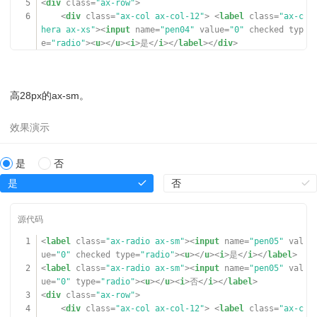
5
<
div
class
=
"ax-row"
>
59
-orange"
value
=
"1"
type
=
"radio"
><
u
></
u
><
i
>小说类</
i
></
6
<
div
class
=
"ax-col ax-col-12"
> <
label
class
=
"ax-c
60
<
div
class
=
"ax-break-md"
></
div
>
label
>
hera ax-xs"
><
input
name
=
"pen04"
value
=
"0"
checked
typ
61
24
<
label
class
=
"ax-radio"
><
input
name
=
"free
e
=
"radio"
><
u
></
u
><
i
>是</
i
></
label
></
div
>
62
-orange"
value
=
"1"
type
=
"radio"
><
u
></
u
><
i
>教材类</
i
></
7
<
span
class
=
"ax-gutter-md"
></
span
>
63
<
div
class
=
"ax-form-group"
>
label
>
8
<
div
class
=
"ax-col ax-col-12"
><
label
class
=
"ax-ch
64
<
div
class
=
"ax-flex-row"
>
25
<
label
class
=
"ax-radio"
><
input
name
=
"free
era ax-xs"
><
input
name
=
"pen04"
value
=
"0"
type
=
"radi
65
<
div
class
=
"ax-form-label"
></
div
>
-orange"
value
=
"1"
type
=
"radio"
><
u
></
u
><
i
>动漫类</
i
></
高28px的ax-sm。
o"
><
u
></
u
><
i
>否</
i
></
label
></
div
>
66
<
div
class
=
"ax-form-con"
>
label
>
9
</
div
>
67
<
div
class
=
"ax-form-input"
>
26
<
label
class
=
"ax-radio"
><
input
name
=
"free
68
<
div
class
=
"ax-row"
>
-orange"
value
=
"1"
type
=
"radio"
><
u
></
u
><
i
>历史类</
i
></
69
<
div
class
=
"ax-col ax-col-12"
><
la
label
>
bel
class
=
"ax-radio"
><
input
name
=
"fix-paper"
value
27
<
label
class
=
"ax-radio"
><
input
name
=
"free
是
否
=
"0"
checked
=
""
type
=
"radio"
><
u
></
u
><
i
>阅读《XXX使用协
-orange"
value
=
"1"
type
=
"radio"
><
u
></
u
><
i
>人文类</
i
></
议》</
i
></
label
></
div
>
label
>
是
否
70
<
div
class
=
"ax-col ax-col-12"
><
la
28
<
label
class
=
"ax-radio"
><
input
name
=
"free
bel
class
=
"ax-radio"
><
input
name
=
"fix-paper"
value
-orange"
value
=
"2"
disabled
=
""
type
=
"radio"
><
u
></
u
><
i
=
"0"
disabled
=
""
type
=
"radio"
><
u
></
u
><
i
>阅读《XXX使用协
>娱乐类</
i
></
label
>
议》</
i
></
label
></
div
>
29
<
label
class
=
"ax-radio"
><
input
name
=
"free
1
<
label
class
=
"ax-radio ax-sm"
><
input
name
=
"pen05"
val
71
</
div
>
-orange-x"
value
=
"3"
checked
=
""
disabled
=
""
type
=
"rad
ue
=
"0"
checked
type
=
"radio"
><
u
></
u
><
i
>是</
i
></
label
>
72
</
div
>
io"
><
u
></
u
><
i
>其他</
i
></
label
>
2
<
label
class
=
"ax-radio ax-sm"
><
input
name
=
"pen05"
val
73
</
div
>
30
</
div
>
ue
=
"0"
type
=
"radio"
><
u
></
u
><
i
>否</
i
></
label
>
74
</
div
>
31
</
div
>
3
<
div
class
=
"ax-row"
>
75
</
div
>
32
</
div
>
4
<
div
class
=
"ax-col ax-col-12"
> <
label
class
=
"ax-c
33