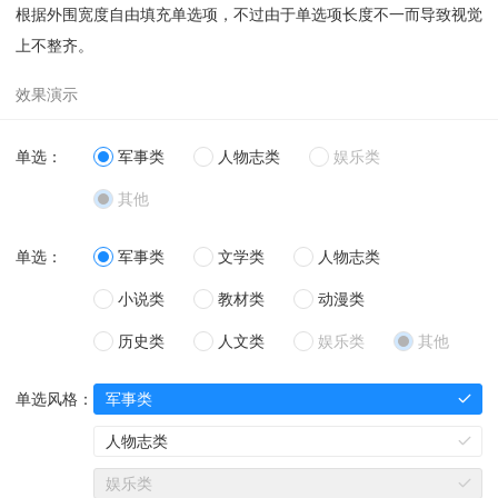
38
<
div
class
=
"ax-col ax-col-8"
><
label
c
55
根据外围宽度自由填充单选项，不过由于单选项长度不一而导致视觉
div
>
lass
=
"ax-chera"
><
input
name
=
"fix-woman"
value
=
"0"
che
56
<
div
class
=
"ax-form-group"
>
10
<
div
class
=
"ax-col ax-col-8"
><
lab
上不整齐。
cked
=
""
type
=
"radio"
><
u
></
u
><
i
>军事类</
i
></
label
></
div
57
<
div
class
=
"ax-flex-row"
>
el
class
=
"ax-radio"
><
input
name
=
"fix-cat-x"
value
=
"3"
>
58
<
div
class
=
"ax-form-label"
></
div
>
checked
=
""
disabled
=
""
type
=
"radio"
><
u
></
u
><
i
>其他</
i
>
39
<
span
class
=
"ax-gutter-md"
></
span
>
59
<
div
class
=
"ax-flex-block"
>
</
label
></
div
>
40
<
div
class
=
"ax-col ax-col-8"
><
label
c
60
<
div
class
=
"ax-row"
>
11
</
div
>
lass
=
"ax-chera"
><
input
name
=
"fix-woman"
value
=
"1"
typ
61
<
div
class
=
"ax-col ax-col-12"
><
label
12
</
div
>
e
=
"radio"
><
u
></
u
><
i
>人物志类</
i
></
label
></
div
>
单选：
军事类
人物志类
娱乐类
class
=
"ax-radio"
><
input
name
=
"fix-draw"
value
=
"0"
che
13
</
div
>
41
<
span
class
=
"ax-gutter-md"
></
span
>
cked
=
""
type
=
"radio"
><
u
></
u
><
i
>阅读《XXX使用协议》</
i
>
14
</
div
>
42
<
div
class
=
"ax-col ax-col-8"
><
label
c
其他
</
label
></
div
>
15
</
div
>
lass
=
"ax-chera"
><
input
name
=
"fix-woman"
value
=
"2"
dis
62
<
div
class
=
"ax-col ax-col-12"
><
label
16
abled
=
""
type
=
"radio"
><
u
></
u
><
i
>娱乐类</
i
></
label
></
di
class
=
"ax-radio"
><
input
name
=
"fix-draw"
value
=
"0"
dis
17
<
div
class
=
"ax-break-md"
></
div
>
单选：
军事类
文学类
人物志类
v
>
abled
=
""
type
=
"radio"
><
u
></
u
><
i
>阅读《XXX使用协议》</
i
>
18
43
<
span
class
=
"ax-gutter-md"
></
span
>
</
label
></
div
>
19
<
div
class
=
"ax-form-group"
>
小说类
教材类
动漫类
44
<
div
class
=
"ax-col ax-col-8"
><
label
c
63
</
div
>
20
<
div
class
=
"ax-flex-row"
>
lass
=
"ax-chera"
><
input
name
=
"fix-woman-x"
value
=
"3"
c
64
</
div
>
21
<
div
class
=
"ax-form-label"
>单选风格：</
div
>
历史类
人文类
娱乐类
其他
hecked
=
""
disabled
=
""
type
=
"radio"
><
u
></
u
><
i
>其他</
i
>
65
</
div
>
22
<
div
class
=
"ax-form-con"
>
</
label
></
div
>
66
</
div
>
23
<
div
class
=
"ax-form-input"
>
45
</
div
>
单选风格：
军事类
24
<
div
class
=
"ax-row"
>
46
</
div
>
25
<
div
class
=
"ax-col ax-col-8"
><
lab
47
</
div
>
人物志类
el
class
=
"ax-chera"
><
input
name
=
"fix-man"
value
=
"0"
c
48
</
div
>
hecked
=
""
type
=
"radio"
><
u
></
u
><
i
>军事类</
i
></
label
></
d
49
娱乐类
iv
>
50
<
div
class
=
"ax-break-md"
></
div
>