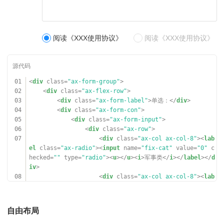
40
<
div
class
=
"ax-flex-block"
>
ed
=
""
type
=
"radio"
><
u
></
u
><
i
>军事类</
i
></
label
></
div
>
41
<
div
class
=
"ax-row"
>
23
<
div
class
=
"ax-col ax-col-8"
><
label
c
42
<
div
class
=
"ax-col ax-col-8"
><
label
c
lass
=
"ax-radio"
><
input
name
=
"fix-cow"
value
=
"1"
type
lass
=
"ax-chera"
><
input
name
=
"fix-egg"
value
=
"0"
check
=
"radio"
><
u
></
u
><
i
>人物志类</
i
></
label
></
div
>
阅读《XXX使用协议》
阅读《XXX使用协议》
ed
=
""
type
=
"radio"
><
u
></
u
><
i
>军事类</
i
></
label
></
div
>
24
<
div
class
=
"ax-col ax-col-8"
><
label
c
43
<
span
class
=
"ax-gutter-md"
></
span
>
lass
=
"ax-radio"
><
input
name
=
"fix-cow"
value
=
"2"
disab
44
<
div
class
=
"ax-col ax-col-8"
><
label
c
led
=
""
type
=
"radio"
><
u
></
u
><
i
>娱乐类</
i
></
label
></
div
>
lass
=
"ax-chera"
><
input
name
=
"fix-egg"
value
=
"1"
type
25
<
div
class
=
"ax-col ax-col-8"
><
label
c
=
"radio"
><
u
></
u
><
i
>人物志类</
i
></
label
></
div
>
01
<
div
class
=
"ax-form-group"
>
lass
=
"ax-radio"
><
input
name
=
"fix-cow-x"
value
=
"3"
che
45
<
span
class
=
"ax-gutter-md"
></
span
>
02
<
div
class
=
"ax-flex-row"
>
cked
=
""
disabled
=
""
type
=
"radio"
><
u
></
u
><
i
>其他</
i
></
l
46
<
div
class
=
"ax-col ax-col-8"
><
label
c
03
<
div
class
=
"ax-form-label"
>单选：</
div
>
abel
></
div
>
lass
=
"ax-chera"
><
input
name
=
"fix-egg"
value
=
"2"
disab
04
<
div
class
=
"ax-form-con"
>
26
</
div
>
led
=
""
type
=
"radio"
><
u
></
u
><
i
>娱乐类</
i
></
label
></
div
>
05
<
div
class
=
"ax-form-input"
>
27
</
div
>
47
<
span
class
=
"ax-gutter-md"
></
span
>
06
<
div
class
=
"ax-row"
>
28
</
div
>
48
<
div
class
=
"ax-col ax-col-8"
><
label
c
07
<
div
class
=
"ax-col ax-col-8"
><
lab
29
</
div
>
lass
=
"ax-chera"
><
input
name
=
"fix-egg-x"
value
=
"3"
che
el
class
=
"ax-radio"
><
input
name
=
"fix-cat"
value
=
"0"
c
30
cked
=
""
disabled
=
""
type
=
"radio"
><
u
></
u
><
i
>其他</
i
></
l
hecked
=
""
type
=
"radio"
><
u
></
u
><
i
>军事类</
i
></
label
></
d
31
<
div
class
=
"ax-break-md"
></
div
>
abel
></
div
>
iv
>
32
49
</
div
>
08
<
div
class
=
"ax-col ax-col-8"
><
lab
33
<
div
class
=
"ax-form-group"
>
50
</
div
>
el
class
=
"ax-radio"
><
input
name
=
"fix-cat"
value
=
"1"
t
34
<
div
class
=
"ax-flex-row"
>
51
</
div
>
ype
=
"radio"
><
u
></
u
><
i
>人物志类</
i
></
label
></
div
>
35
<
div
class
=
"ax-form-label"
>单选风格：</
div
>
52
</
div
>
09
<
div
class
=
"ax-col ax-col-8"
><
lab
36
<
div
style
=
"width:600px;"
>
53
自由布局
el
class
=
"ax-radio"
><
input
name
=
"fix-cat"
value
=
"2"
d
37
<
div
class
=
"ax-row"
>
54
<
div
class
=
"ax-break-md"
></
div
>
isabled
=
""
type
=
"radio"
><
u
></
u
><
i
>娱乐类</
i
></
label
></