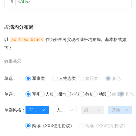
5
</
div
>
占满均分布局
以
ax-flex-block
作为外围可实现占满平均布局。基本格式如
下：
单选：
军事类
人物志类
娱乐类
其他
单选：
军事类
人物志类
文学类
小说类
教材类
动漫类
娱乐类
其他
单选风格：
军事类
人物志类
娱乐类
其他
阅读《XXX使用协议》
阅读《XXX使用协议》