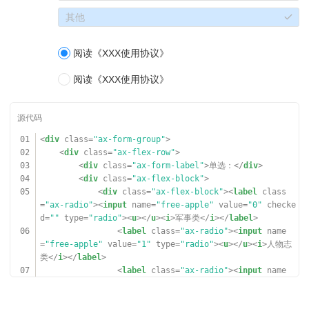
26
<
span
class
=
"ax-gutter-md"
></
span
51
其他
>
52
<
div
class
=
"ax-form-group"
>
27
<
div
class
=
"ax-col ax-col-8"
><
lab
53
<
div
class
=
"ax-flex-row"
>
el
class
=
"ax-chera"
><
input
name
=
"fix-man"
value
=
"1"
t
54
<
div
class
=
"ax-form-label"
></
div
>
阅读《XXX使用协议》
ype
=
"radio"
><
u
></
u
><
i
>人物志类</
i
></
label
></
div
>
55
<
div
style
=
"width:600px;"
>
28
<
span
class
=
"ax-gutter-md"
></
span
56
<
div
class
=
"ax-row"
>
阅读《XXX使用协议》
>
57
<
div
class
=
"ax-col ax-col-12"
><
label
29
<
div
class
=
"ax-col ax-col-8"
><
lab
class
=
"ax-radio"
><
input
name
=
"fix-big"
value
=
"0"
chec
el
class
=
"ax-chera"
><
input
name
=
"fix-man"
value
=
"2"
d
ked
=
""
type
=
"radio"
><
u
></
u
><
i
>阅读《XXX使用协议》300px
isabled
=
""
type
=
"radio"
><
u
></
u
><
i
>娱乐类</
i
></
label
></
</
i
></
label
></
div
>
div
>
01
<
div
class
=
"ax-form-group"
>
58
<
div
class
=
"ax-col ax-col-12"
><
label
30
<
span
class
=
"ax-gutter-md"
></
span
02
<
div
class
=
"ax-flex-row"
>
class
=
"ax-radio"
><
input
name
=
"fix-big"
value
=
"0"
disa
>
03
<
div
class
=
"ax-form-label"
>单选：</
div
>
bled
=
""
type
=
"radio"
><
u
></
u
><
i
>阅读《XXX使用协议》300px
31
<
div
class
=
"ax-col ax-col-8"
><
lab
04
<
div
class
=
"ax-flex-block"
>
</
i
></
label
></
div
>
el
class
=
"ax-chera"
><
input
name
=
"fix-man-x"
value
=
"3"
05
<
div
class
=
"ax-flex-block"
><
label
class
59
</
div
>
checked
=
""
disabled
=
""
type
=
"radio"
><
u
></
u
><
i
>其他</
i
>
=
"ax-radio"
><
input
name
=
"free-apple"
value
=
"0"
checke
60
</
div
>
</
label
></
div
>
d
=
""
type
=
"radio"
><
u
></
u
><
i
>军事类</
i
></
label
>
61
</
div
>
32
</
div
>
06
<
label
class
=
"ax-radio"
><
input
name
62
</
div
>
33
</
div
>
=
"free-apple"
value
=
"1"
type
=
"radio"
><
u
></
u
><
i
>人物志
34
</
div
>
类</
i
></
label
>
35
</
div
>
07
<
label
class
=
"ax-radio"
><
input
name
36
</
div
>
=
"free-apple"
value
=
"2"
disabled
=
""
type
=
"radio"
><
u
>
37
</
u
><
i
>娱乐类</
i
></
label
>
38
<
div
class
=
"ax-break-md"
></
div
>