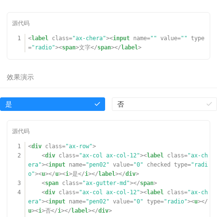
1
<
label
class
=
"ax-chera"
><
input
name
=
""
value
=
""
type
=
"radio"
><
span
>文字</
span
></
label
>
是
否
1
<
div
class
=
"ax-row"
>
2
<
div
class
=
"ax-col ax-col-12"
><
label
class
=
"ax-ch
era"
><
input
name
=
"pen02"
value
=
"0"
checked
type
=
"radi
o"
><
u
></
u
><
i
>是</
i
></
label
></
div
>
3
<
span
class
=
"ax-gutter-md"
></
span
>
4
<
div
class
=
"ax-col ax-col-12"
><
label
class
=
"ax-ch
era"
><
input
name
=
"pen02"
value
=
"0"
type
=
"radio"
><
u
></
u
><
i
>否</
i
></
label
></
div
>