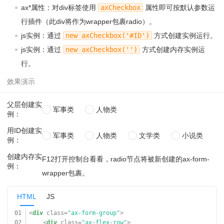
ax*属性：对div标签使用
axCheckbox
属性即可按默认参数运
行插件（此div将作为wrapper包裹radio）。
js实例：通过
new axCheckbox('#ID')
方式创建实例运行。
js实例：通过
new axCheckbox('')
方式创建内存实例运
行。
父层创建实
军事类
人物类
例：
用ID创建实
军事类
人物类
文学类
小说类
例：
创建内存实
F12打开控制台看看，radio节点将被新创建的ax-form-
例：
wrapper包裹。
HTML
JS
01
<
div
class
=
"ax-form-group"
>
02
<
div
class
=
"ax-flex-row"
>