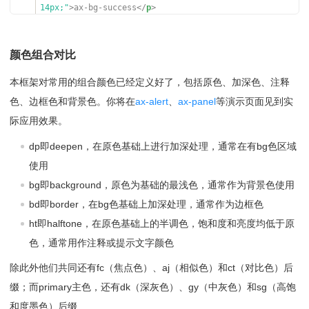
067
<
li
style
=
"background-color: var(--color-success-
14px;"
>ax-bg-success</
p
>
ac);"
>var(--color-success-ac)</
li
>
09
<
p
class
=
"ax-bglit-success"
style
=
"padding-le
068
<
li
style
=
"background-color: var(--color-success-
ft: 14px;"
>ax-bglit-success</
p
>
sd);"
>var(--color-success-sd)</
li
>
10
</
div
>
颜色组合对比
069
<
li
style
=
"background-color: var(--color-success-
11
<
span
class
=
"ax-gutter"
></
span
>
tl);color:var(--color-text-ct)"
>var(--color-success-t
12
<
div
class
=
"ax-col ax-col-8"
>
本框架对常用的组合颜色已经定义好了，包括原色、加深色、注释
l)</
li
>
13
<
p
class
=
"ax-bg-error"
style
=
"padding-left: 1
070
<
li
style
=
"background-color: var(--color-success-
4px;"
>ax-bg-error</
p
>
色、边框色和背景色。你将在
ax-alert
、
ax-panel
等演示页面见到实
fg);color:var(--color-text-ct)"
>var(--color-success-f
14
<
p
class
=
"ax-bglit-error"
style
=
"padding-lef
际应用效果。
g)</
li
>
t: 14px;"
>ax-bglit-error</
p
>
071
</
ul
>
15
</
div
>
dp即deepen，在原色基础上进行加深处理，通常在有bg色区域
072
<
div
class
=
"ax-break"
></
div
>
16
</
div
>
使用
073
<
h5
>error变量（点击复制）</
h5
>
17
<
div
class
=
"ax-break"
></
div
>
074
<
ul
class
=
"ax-grid color-var"
>
18
<
div
class
=
"ax-row ax-split"
>
bg即background，原色为基础的最浅色，通常作为背景色使用
075
<
li
style
=
"background-color: var(--color-error);c
19
<
div
class
=
"ax-col ax-col-8"
>
bd即border，在bg色基础上加深处理，通常作为边框色
olor:var(--color-text-ct)"
>var(--color-error)</
li
>
20
<
p
class
=
"ax-bg-warning"
style
=
"padding-left:
076
<
li
style
=
"background-color: var(--color-error-b
14px;"
>ax-bg-warning</
p
>
ht即halftone，在原色基础上的半调色，饱和度和亮度均低于原
g);"
>var(--color-error-bg)</
li
>
21
<
p
class
=
"ax-bglit-warning"
style
=
"padding-le
色，通常用作注释或提示文字颜色
077
<
li
style
=
"background-color: var(--color-error-b
ft: 14px;"
>ax-bglit-warning</
p
>
d);"
>var(--color-error-bd)</
li
>
22
</
div
>
除此外他们共同还有fc（焦点色）、aj（相似色）和ct（对比色）后
078
<
li
style
=
"background-color: var(--color-error-f
23
<
span
class
=
"ax-gutter"
></
span
>
c);"
>var(--color-error-fc)</
li
>
24
<
div
class
=
"ax-col ax-col-8"
>
缀；而primary主色，还有dk（深灰色）、gy（中灰色）和sg（高饱
079
<
li
style
=
"background-color: var(--color-error-h
25
<
p
class
=
"ax-bg-info"
style
=
"padding-left: 14
和度墨色）后缀
t);"
>var(--color-error-ht)</
li
>