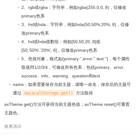
-tl);color:var(--color-text-ct)"
>var(--color-question
-tl)</
li
>
2、rgb或rgba：字符串，例如rgba(255,0,0,.8)，仅修改
138
<
li
style
=
"background-color: var(--color-question
primary色系
-fg);color:var(--color-text-ct)"
>var(--color-question
-fg)</
li
>
3、hsl或hsla：字符串，例如hsla(50,50%,20%,.8)，仅修
139
</
ul
>
改primary色系
4、hsl或hsla值数组：例如[50,50,20,.8]或
[50,'50%','20%',.8]，仅修改primary色系
5、色值对象，格式如{primary:'',error:'',text:''}，每个属性
取值同1/2/3/4，可修改所有色系，包括primary、error、
success、info、warning、question和text
name：如果需要保存当前主题，请唯一命名，保存后的主题可
通过
axLocalStorage.get()
方法取得
axTheme.get()方法可获得当前主题色值；axTheme.reset()可重置
主题色。