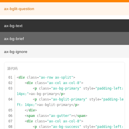
055
<
div
class
=
"ax-break"
></
div
>
056
<
h5
>success变量（点击复制）</
h5
>
ax-bglit-question
057
<
ul
class
=
"ax-grid color-var"
>
058
<
li
style
=
"background-color: var(--color-succes
s);color:var(--color-text-ct)"
>var(--color-success)</
ax-bg-text
li
>
059
<
li
style
=
"background-color: var(--color-success-
ax-bg-brief
bg);"
>var(--color-success-bg)</
li
>
060
<
li
style
=
"background-color: var(--color-success-
bd);"
>var(--color-success-bd)</
li
>
ax-bg-ignore
061
<
li
style
=
"background-color: var(--color-success-
fc);"
>var(--color-success-fc)</
li
>
062
<
li
style
=
"background-color: var(--color-success-
ht);"
>var(--color-success-ht)</
li
>
063
<
li
style
=
"background-color: var(--color-success-
01
<
div
class
=
"ax-row ax-split"
>
lt);color:var(--color-text-ct)"
>var(--color-success-l
02
<
div
class
=
"ax-col ax-col-8"
>
t)</
li
>
03
<
p
class
=
"ax-bg-primary"
style
=
"padding-left:
064
<
li
style
=
"background-color: var(--color-success-
14px;"
>ax-bg-primary</
p
>
dp);color:var(--color-text-ct)"
>var(--color-success-d
04
<
p
class
=
"ax-bglit-primary"
style
=
"padding-le
p)</
li
>
ft: 14px;"
>ax-bglit-primary</
p
>
065
<
li
style
=
"background-color: var(--color-success-
05
</
div
>
aj);"
>var(--color-success-aj)</
li
>
06
<
span
class
=
"ax-gutter"
></
span
>
066
<
li
style
=
"background-color: var(--color-success-
07
<
div
class
=
"ax-col ax-col-8"
>
tp);"
>var(--color-success-tp)</
li
>
08
<
p
class
=
"ax-bg-success"
style
=
"padding-left: