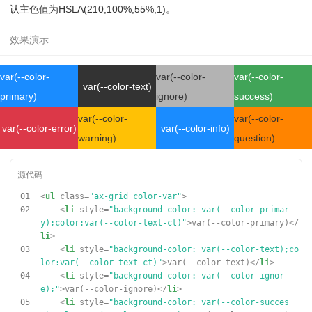
认主色值为HSLA(210,100%,55%,1)。
var(--color-
var(--color-
var(--color-
var(--color-text)
primary)
ignore)
success)
var(--color-
var(--color-
var(--color-error)
var(--color-info)
warning)
question)
01
<
ul
class
=
"ax-grid color-var"
>
02
<
li
style
=
"background-color: var(--color-primar
y);color:var(--color-text-ct)"
>var(--color-primary)</
li
>
03
<
li
style
=
"background-color: var(--color-text);co
lor:var(--color-text-ct)"
>var(--color-text)</
li
>
04
<
li
style
=
"background-color: var(--color-ignor
e);"
>var(--color-ignore)</
li
>
05
<
li
style
=
"background-color: var(--color-succes