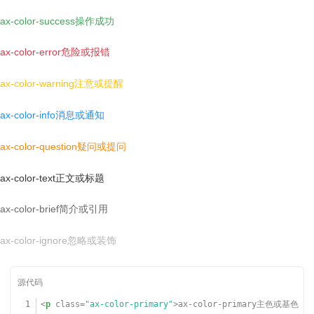
017
<
li
style
=
"background-color: var(--color-primary-
ax-color-success操作成功
sd);"
>var(--color-primary-sd)</
li
>
018
<
li
style
=
"background-color: var(--color-primary-
ax-color-error危险或报错
tl);color:var(--color-text-ct)"
>var(--color-primary-t
l)</
li
>
019
<
li
style
=
"background-color: var(--color-primary-
ax-color-warning注意或提醒
fg);color:var(--color-text-ct)"
>var(--color-primary-f
g)</
li
>
ax-color-info消息或通知
020
</
ul
>
021
<
div
class
=
"ax-break"
></
div
>
022
<
h5
>正文色系变量（点击复制）</
h5
>
ax-color-question疑问或提问
023
<
ul
class
=
"ax-grid color-var"
>
024
<
li
style
=
"background-color: var(--color-text);co
ax-color-text正文或标题
lor:var(--color-text-ct)"
>var(--color-text)</
li
>
025
<
li
style
=
"background-color: var(--color-text-b
ax-color-brief简介或引用
g);"
>var(--color-text-bg)</
li
>
026
<
li
style
=
"background-color: var(--color-text-b
d);"
>var(--color-text-bd)</
li
>
ax-color-ignore忽略或装饰
027
<
li
style
=
"background-color: var(--color-text-f
c);"
>var(--color-text-fc)</
li
>
028
<
li
style
=
"background-color: var(--color-text-h
t);"
>var(--color-text-ht)</
li
>
1
<
p
class
=
"ax-color-primary"
>ax-color-primary主色或基色
029
<
li
style
=
"background-color: var(--color-text-l