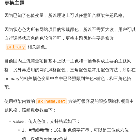
更换主题
127
<
li
style
=
"background-color: var(--color-question
-bg);"
>var(--color-question-bg)</
li
>
因为已知了色值变量，所以理论上可以任意组合框架主题风格。
128
<
li
style
=
"background-color: var(--color-question
-bd);"
>var(--color-question-bd)</
li
>
129
<
li
style
=
"background-color: var(--color-question
因为状态色为所有网站项目的常规颜色，所以不需要大改，用户可以
-fc);"
>var(--color-question-fc)</
li
>
自行调整状态色的色轮值即可，更换主题风格主要是修改
130
<
li
style
=
"background-color: var(--color-question
-ht);"
>var(--color-question-ht)</
li
>
primary
相关颜色。
131
<
li
style
=
"background-color: var(--color-question
-lt);color:var(--color-text-ct)"
>var(--color-question
目前国内主流商业项目基本上以一主色和一辅色构成主要的主题风
-lt)</
li
>
132
<
li
style
=
"background-color: var(--color-question
格，另外再通用的网页风格配色，三角配色是常用配色方法，所以在
-dp);color:var(--color-text-ct)"
>var(--color-question
primary的相关颜色变量中当中已经照顾到主色+辅色，和三角色搭
-dp)</
li
>
配。
133
<
li
style
=
"background-color: var(--color-question
-aj);"
>var(--color-question-aj)</
li
>
134
<
li
style
=
"background-color: var(--color-question
使用框架内置的
axTheme.set
方法可很容易的跟换网站和项目主
-tp);"
>var(--color-question-tp)</
li
>
题风格，该函数参数如下：
135
<
li
style
=
"background-color: var(--color-question
-ac);"
>var(--color-question-ac)</
li
>
value：传入色值，支持格式如下：
136
<
li
style
=
"background-color: var(--color-question
-sd);"
>var(--color-question-sd)</
li
>
1、#fff或#ffffff：16进制色值字符串，可以是三位或六位
137
<
li
style
=
"background-color: var(--color-question
值，仅修改primary色系