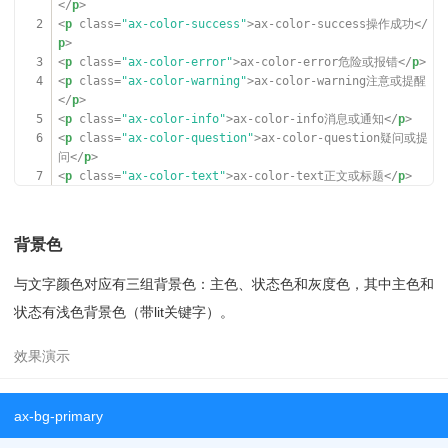
</
p
>
t);color:var(--color-text-ct)"
>var(--color-text-lt)</
2
<
p
class
=
"ax-color-success"
>ax-color-success操作成功</
li
>
p
>
030
<
li
style
=
"background-color: var(--color-text-d
3
<
p
class
=
"ax-color-error"
>ax-color-error危险或报错</
p
>
p);color:var(--color-text-ct)"
>var(--color-text-dp)</
4
<
p
class
=
"ax-color-warning"
>ax-color-warning注意或提醒
li
>
</
p
>
031
<
li
style
=
"background-color: var(--color-text-a
5
<
p
class
=
"ax-color-info"
>ax-color-info消息或通知</
p
>
j);color:var(--color-text-ct)"
>var(--color-text-aj)</
6
<
p
class
=
"ax-color-question"
>ax-color-question疑问或提
li
>
问</
p
>
032
<
li
style
=
"background-color: var(--color-text-c
7
<
p
class
=
"ax-color-text"
>ax-color-text正文或标题</
p
>
t);"
>var(--color-text-ct)</
li
>
8
<
p
class
=
"ax-color-brief"
>ax-color-brief简介或引用</
p
>
033
<
li
style
=
"background-color: var(--color-text-t
9
<
p
class
=
"ax-color-ignore"
>ax-color-ignore忽略或装饰</
p
p);"
>var(--color-text-tp)</
li
>
>
034
<
li
style
=
"background-color: var(--color-text-a
背景色
c);"
>var(--color-text-ac)</
li
>
035
<
li
style
=
"background-color: var(--color-text-s
与文字颜色对应有三组背景色：主色、状态色和灰度色，其中主色和
d);"
>var(--color-text-sd)</
li
>
036
<
li
style
=
"background-color: var(--color-text-t
状态有浅色背景色（带lit关键字）。
l);color:var(--color-text-ct)"
>var(--color-text-tl)</
li
>
037
<
li
style
=
"background-color: var(--color-text-f
g);color:var(--color-text-ct)"
>var(--color-text-fg)</
li
>
ax-bg-primary
038
</
ul
>
039
<
div
class
=
"ax-break"
></
div
>