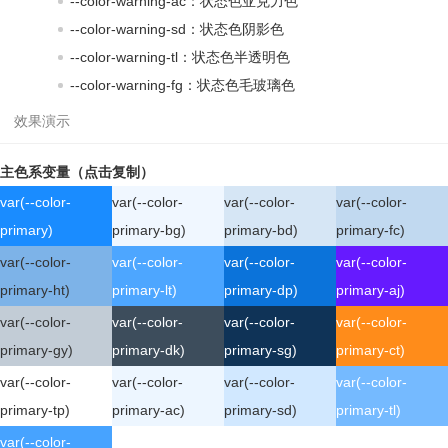
--color-warning-ac：状态色亚克力色
--color-warning-sd：状态色阴影色
--color-warning-tl：状态色半透明色
--color-warning-fg：状态色毛玻璃色
主色系变量（点击复制）
var(--color-
var(--color-
var(--color-
var(--color-
primary)
primary-bg)
primary-bd)
primary-fc)
var(--color-
var(--color-
var(--color-
var(--color-
primary-ht)
primary-lt)
primary-dp)
primary-aj)
var(--color-
var(--color-
var(--color-
var(--color-
primary-gy)
primary-dk)
primary-sg)
primary-ct)
var(--color-
var(--color-
var(--color-
var(--color-
primary-tp)
primary-ac)
primary-sd)
primary-tl)
var(--color-