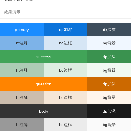
px;"
>ax-bg-info</
p
>
080
<
li
style
=
"background-color: var(--color-error-l
26
<
p
class
=
"ax-bglit-info"
style
=
"padding-left:
t);color:var(--color-text-ct)"
>var(--color-error-lt)
14px;"
>ax-bglit-info</
p
>
</
li
>
27
</
div
>
081
<
li
style
=
"background-color: var(--color-error-d
28
<
span
class
=
"ax-gutter"
></
span
>
p);color:var(--color-text-ct)"
>var(--color-error-dp)
29
<
div
class
=
"ax-col ax-col-8"
>
primary
dp加深
dk深灰
</
li
>
30
<
p
class
=
"ax-bg-question"
style
=
"padding-lef
082
<
li
style
=
"background-color: var(--color-error-a
t: 14px;"
>ax-bg-question</
p
>
ht注释
bd边框
bg背景
j);"
>var(--color-error-aj)</
li
>
31
<
p
class
=
"ax-bglit-question"
style
=
"padding-l
083
<
li
style
=
"background-color: var(--color-error-t
eft: 14px;"
>ax-bglit-question</
p
>
p);"
>var(--color-error-tp)</
li
>
32
</
div
>
success
dp加深
084
<
li
style
=
"background-color: var(--color-error-a
33
</
div
>
c);"
>var(--color-error-ac)</
li
>
34
<
div
class
=
"ax-break"
></
div
>
ht注释
bd边框
bg背景
085
<
li
style
=
"background-color: var(--color-error-s
35
<
div
class
=
"ax-row ax-split"
>
d);"
>var(--color-error-sd)</
li
>
36
<
div
class
=
"ax-col ax-col-8"
>
086
<
li
style
=
"background-color: var(--color-error-t
37
<
p
class
=
"ax-bg-text"
style
=
"padding-left: 14
question
dp加深
l);color:var(--color-text-ct)"
>var(--color-error-tl)
px;"
>ax-bg-text</
p
>
</
li
>
38
<
p
class
=
"ax-bg-brief"
style
=
"padding-left: 1
ht注释
bd边框
bg背景
087
<
li
style
=
"background-color: var(--color-error-f
4px;"
>ax-bg-brief</
p
>
g);color:var(--color-text-ct)"
>var(--color-error-fg)
39
<
p
class
=
"ax-bg-ignore"
style
=
"padding-left:
body
dp加深
</
li
>
14px;"
>ax-bg-ignore</
p
>
088
</
ul
>
40
</
div
>
089
<
div
class
=
"ax-break"
></
div
>
41
</
div
>
ht注释
bd边框
bg背景
090
<
h5
>info变量（点击复制）</
h5
>