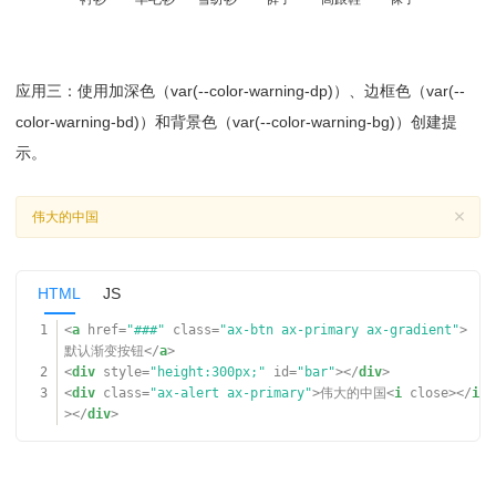
lt);color:var(--color-text-ct)"
>var(--color-warning-l
t)</
li
>
115
<
li
style
=
"background-color: var(--color-warning-
dp);color:var(--color-text-ct)"
>var(--color-warning-d
p)</
li
>
应用三：使用加深色（var(--color-warning-dp)）、边框色（var(--
116
<
li
style
=
"background-color: var(--color-warning-
color-warning-bd)）和背景色（var(--color-warning-bg)）创建提
aj);"
>var(--color-warning-aj)</
li
>
示。
117
<
li
style
=
"background-color: var(--color-warning-
tp);"
>var(--color-warning-tp)</
li
>
118
<
li
style
=
"background-color: var(--color-warning-
ac);"
>var(--color-warning-ac)</
li
>
伟大的中国
119
<
li
style
=
"background-color: var(--color-warning-
sd);"
>var(--color-warning-sd)</
li
>
120
<
li
style
=
"background-color: var(--color-warning-
HTML
JS
tl);"
>var(--color-warning-tl)</
li
>
121
<
li
style
=
"background-color: var(--color-warning-
1
<
a
href
=
"###"
class
=
"ax-btn ax-primary ax-gradient"
>
fg);"
>var(--color-warning-fg)</
li
>
默认渐变按钮</
a
>
122
</
ul
>
2
<
div
style
=
"height:300px;"
id
=
"bar"
></
div
>
123
<
div
class
=
"ax-break"
></
div
>
3
<
div
class
=
"ax-alert ax-primary"
>伟大的中国<
i
close></
i
124
<
h5
>question变量（点击复制）</
h5
>
></
div
>
125
<
ul
class
=
"ax-grid color-var"
>
126
<
li
style
=
"background-color: var(--color-questio
n);color:var(--color-text-ct)"
>var(--color-question)
</
li
>