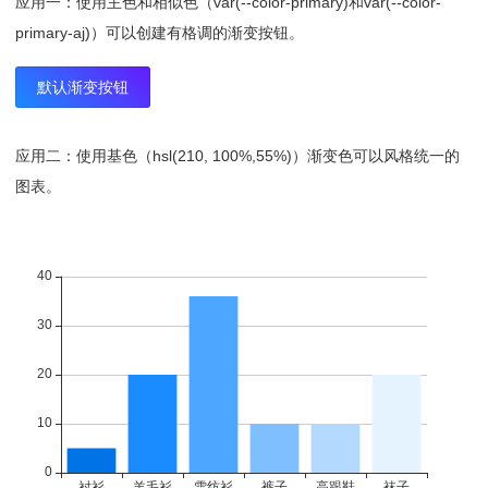
应用一：使用主色和相似色（var(--color-primary)和var(--color-
d);"
>var(--color-info-sd)</
li
>
primary-aj)）可以创建有格调的渐变按钮。
103
<
li
style
=
"background-color: var(--color-info-t
l);color:var(--color-text-ct)"
>var(--color-info-tl)</
li
>
默认渐变按钮
104
<
li
style
=
"background-color: var(--color-info-f
g);color:var(--color-text-ct)"
>var(--color-info-fg)</
li
>
应用二：使用基色（hsl(210, 100%,55%)）渐变色可以风格统一的
105
</
ul
>
106
<
div
class
=
"ax-break"
></
div
>
图表。
107
<
h5
>warning变量（点击复制）</
h5
>
108
<
ul
class
=
"ax-grid color-var"
>
109
<
li
style
=
"background-color: var(--color-warnin
g);color:var(--color-text-ct)"
>var(--color-warning)</
li
>
110
<
li
style
=
"background-color: var(--color-warning-
bg);"
>var(--color-warning-bg)</
li
>
111
<
li
style
=
"background-color: var(--color-warning-
bd);"
>var(--color-warning-bd)</
li
>
112
<
li
style
=
"background-color: var(--color-warning-
fc);"
>var(--color-warning-fc)</
li
>
113
<
li
style
=
"background-color: var(--color-warning-
ht);"
>var(--color-warning-ht)</
li
>
114
<
li
style
=
"background-color: var(--color-warning-