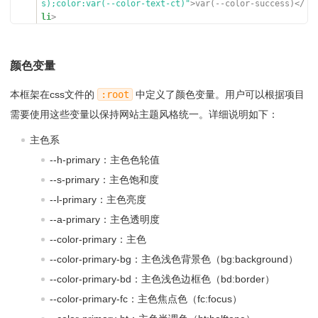
s);color:var(--color-text-ct)"
>var(--color-success)</
li
>
06
<
li
style
=
"background-color: var(--color-error);c
olor:var(--color-text-ct)"
>var(--color-error)</
li
>
07
<
li
style
=
"background-color: var(--color-warnin
颜色变量
g);"
>var(--color-warning)</
li
>
08
<
li
style
=
"background-color: var(--color-info);co
本框架在css文件的
:root
中定义了颜色变量。用户可以根据项目
lor:var(--color-text-ct)"
>var(--color-info)</
li
>
09
<
li
style
=
"background-color: var(--color-questio
需要使用这些变量以保持网站主题风格统一。详细说明如下：
n);"
>var(--color-question)</
li
>
10
</
ul
>
主色系
--h-primary：主色色轮值
--s-primary：主色饱和度
--l-primary：主色亮度
--a-primary：主色透明度
--color-primary：主色
--color-primary-bg：主色浅色背景色（bg:background）
--color-primary-bd：主色浅色边框色（bd:border）
--color-primary-fc：主色焦点色（fc:focus）