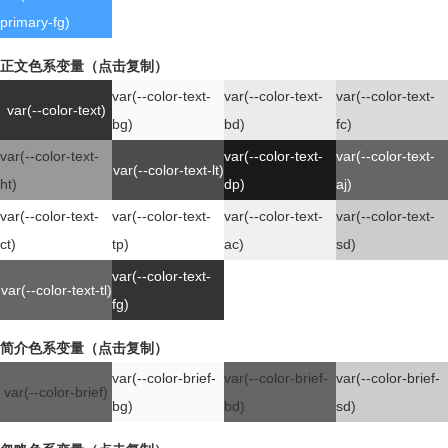
primary-fg)
正文色系变量（点击复制）
var(--color-text-
var(--color-text-
var(--color-text-
var(--color-text)
bg)
bd)
fc)
var(--color-text-
var(--color-text-
var(--color-text-
var(--color-text-lt)
ht)
dp)
aj)
var(--color-text-
var(--color-text-
var(--color-text-
var(--color-text-
ct)
tp)
ac)
sd)
var(--color-text-
var(--color-text-tl)
fg)
简介色系变量（点击复制）
var(--color-brief-
var(--color-brief-
var(--color-brief-
var(--color-brief)
bg)
bd)
sd)