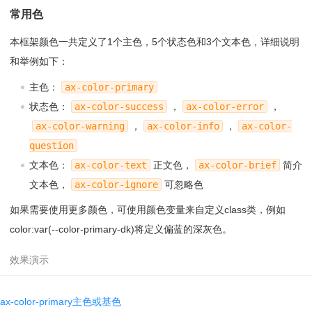
008
<
li
style
=
"background-color: var(--color-primary-
常用色
lt);color:var(--color-text-ct)"
>var(--color-primary-l
t)</
li
>
本框架颜色一共定义了1个主色，5个状态色和3个文本色，详细说明
009
<
li
style
=
"background-color: var(--color-primary-
dp);color:var(--color-text-ct)"
>var(--color-primary-d
和举例如下：
p)</
li
>
010
<
li
style
=
"background-color: var(--color-primary-
主色：
ax-color-primary
aj);color:var(--color-text-ct)"
>var(--color-primary-a
状态色：
ax-color-success
，
ax-color-error
，
j)</
li
>
ax-color-warning
，
ax-color-info
，
ax-color-
011
<
li
style
=
"background-color: var(--color-primary-
gy);"
>var(--color-primary-gy)</
li
>
question
012
<
li
style
=
"background-color: var(--color-primary-
文本色：
ax-color-text
正文色，
ax-color-brief
简介
dk);color:var(--color-text-ct)"
>var(--color-primary-d
k)</
li
>
文本色，
ax-color-ignore
可忽略色
013
<
li
style
=
"background-color: var(--color-primary-
sg);color:var(--color-text-ct)"
>var(--color-primary-s
如果需要使用更多颜色，可使用颜色变量来自定义class类，例如
g)</
li
>
color:var(--color-primary-dk)将定义偏蓝的深灰色。
014
<
li
style
=
"background-color: var(--color-primary-
ct);color:var(--color-text-ct)"
>var(--color-primary-c
t)</
li
>
015
<
li
style
=
"background-color: var(--color-primary-
tp);"
>var(--color-primary-tp)</
li
>
016
<
li
style
=
"background-color: var(--color-primary-
ax-color-primary主色或基色
ac);"
>var(--color-primary-ac)</
li
>