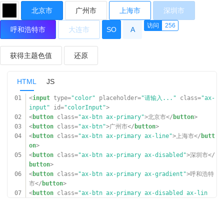
北京市
广州市
上海市
深圳市
访问
256
呼和浩特市
大连市
SO
A
获得主题色值
还原
HTML
JS
01
<
input
type
=
"color"
placeholder
=
"请输入..."
class
=
"ax-
input"
id
=
"colorInput"
>
02
<
button
class
=
"ax-btn ax-primary"
>北京市</
button
>
03
<
button
class
=
"ax-btn"
>广州市</
button
>
04
<
button
class
=
"ax-btn ax-primary ax-line"
>上海市</
butt
on
>
05
<
button
class
=
"ax-btn ax-primary ax-disabled"
>深圳市</
button
>
06
<
button
class
=
"ax-btn ax-primary ax-gradient"
>呼和浩特
市</
button
>
07
<
button
class
=
"ax-btn ax-primary ax-disabled ax-lin
e"
>大连市</
button
>
08
<
a
href
=
"###"
class
=
"ax-avatar ax-sm ax-bg-primary"
>S
O</
a
>