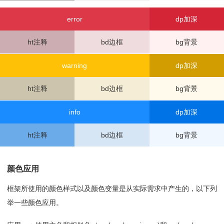
091
<
ul
class
=
"ax-grid color-var"
>
092
<
li
style
=
"background-color: var(--color-info);co
error
dp加深
lor:var(--color-text-ct)"
>var(--color-info)</
li
>
093
<
li
style
=
"background-color: var(--color-info-b
ht注释
bd边框
bg背景
g);"
>var(--color-info-bg)</
li
>
094
<
li
style
=
"background-color: var(--color-info-b
d);"
>var(--color-info-bd)</
li
>
warning
dp加深
095
<
li
style
=
"background-color: var(--color-info-f
c);"
>var(--color-info-fc)</
li
>
ht注释
bd边框
bg背景
096
<
li
style
=
"background-color: var(--color-info-h
t);"
>var(--color-info-ht)</
li
>
097
<
li
style
=
"background-color: var(--color-info-l
info
dp加深
t);color:var(--color-text-ct)"
>var(--color-info-lt)</
li
>
ht注释
bd边框
bg背景
098
<
li
style
=
"background-color: var(--color-info-d
p);color:var(--color-text-ct)"
>var(--color-info-dp)</
li
>
099
<
li
style
=
"background-color: var(--color-info-a
颜色应用
j);"
>var(--color-info-aj)</
li
>
100
<
li
style
=
"background-color: var(--color-info-t
框架所使用的颜色样式以及颜色变量是从实际需求中产生的，以下列
p);"
>var(--color-info-tp)</
li
>
举一些颜色应用。
101
<
li
style
=
"background-color: var(--color-info-a
c);"
>var(--color-info-ac)</
li
>
102
<
li
style
=
"background-color: var(--color-info-s