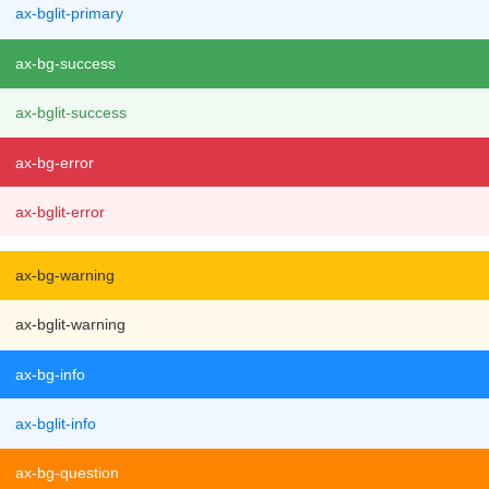
ax-bglit-primary
040
<
h5
>简介色系变量（点击复制）</
h5
>
041
<
ul
class
=
"ax-grid color-var"
>
042
<
li
style
=
"background-color: var(--color-brie
ax-bg-success
f);"
>var(--color-brief)</
li
>
043
<
li
style
=
"background-color: var(--color-brief-b
ax-bglit-success
g);"
>var(--color-brief-bg)</
li
>
044
<
li
style
=
"background-color: var(--color-brief-b
d);"
>var(--color-brief-bd)</
li
>
ax-bg-error
045
<
li
style
=
"background-color: var(--color-brief-s
d);"
>var(--color-brief-sd)</
li
>
ax-bglit-error
046
</
ul
>
047
<
div
class
=
"ax-break"
></
div
>
048
<
h5
>忽略色系变量（点击复制）</
h5
>
ax-bg-warning
049
<
ul
class
=
"ax-grid color-var"
>
050
<
li
style
=
"background-color: var(--color-ignor
ax-bglit-warning
e);"
>var(--color-ignore)</
li
>
051
<
li
style
=
"background-color: var(--color-ignore-b
g);"
>var(--color-ignore-bg)</
li
>
ax-bg-info
052
<
li
style
=
"background-color: var(--color-ignore-b
d);"
>var(--color-ignore-bd)</
li
>
ax-bglit-info
053
<
li
style
=
"background-color: var(--color-ignore-s
d);"
>var(--color-ignore-sd)</
li
>
054
</
ul
>
ax-bg-question