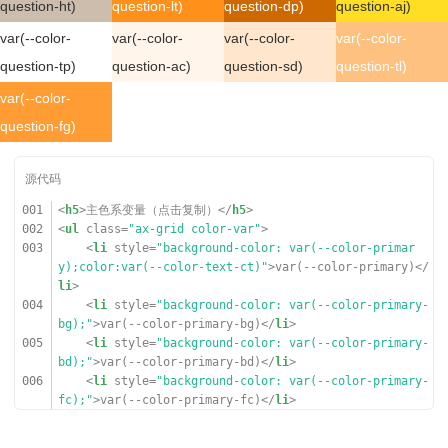
question-ht)
question-lt)
question-dp)
question-aj)
var(--color-
var(--color-
var(--color-
var(--color-
question-tp)
question-ac)
question-sd)
question-tl)
var(--color-
question-fg)
001
<
h5
>主色系变量（点击复制）</
h5
>
002
<
ul
class
=
"ax-grid color-var"
>
003
<
li
style
=
"background-color: var(--color-primar
y);color:var(--color-text-ct)"
>var(--color-primary)</
li
>
004
<
li
style
=
"background-color: var(--color-primary-
bg);"
>var(--color-primary-bg)</
li
>
005
<
li
style
=
"background-color: var(--color-primary-
bd);"
>var(--color-primary-bd)</
li
>
006
<
li
style
=
"background-color: var(--color-primary-
fc);"
>var(--color-primary-fc)</
li
>
007
<
li
style
=
"background-color: var(--color-primary-
ht);"
>var(--color-primary-ht)</
li
>