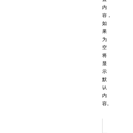
内
容，
如
果
为
空
将
显
示
默
认
内
容。
Output