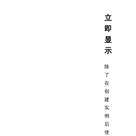
立
即
显
示
除
了
在
创
建
实
例
后
使