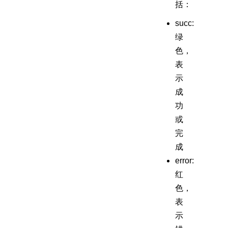
括：
succ:
绿
色，
表
示
成
功
或
完
成
error:
红
色，
表
示