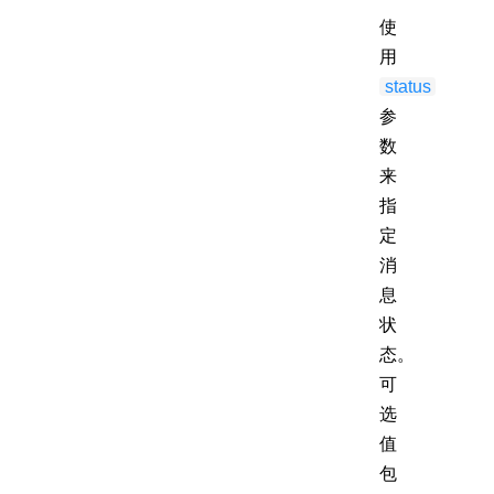
使
用
status
参
数
来
指
定
消
息
状
态。
可
选
值
包