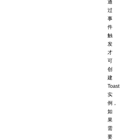
通
过
事
件
触
发
才
可
创
建
Toast
实
例，
如
果
需
要