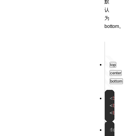
默
认
为
bottom。
Output
top
center
bottom
试
<
button
Copy
<
button
一
<
button
试
demo0003
Copy