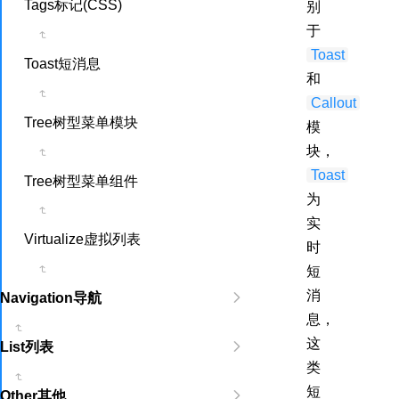
Tags标记(CSS)
别
于
Toast
Toast短消息
和
Callout
Tree树型菜单模块
模
块，
Toast
Tree树型菜单组件
为
实
Virtualize虚拟列表
时
短
消
Navigation导航
息，
这
List列表
类
短
Other其他