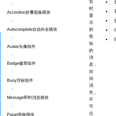
实
时
Accordion折叠面板模块
显
示
的
Autocomplete自动补全模块
简
短
Avatar头像组件
的
消
Badge徽章组件
息，
自
动
Buoy浮标组件
消
失，
Message即时消息模块
不
可
点
Panel面板模块