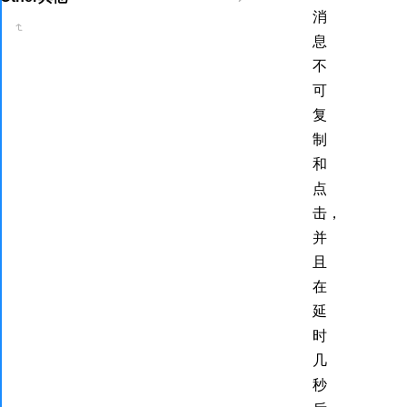
消
息
不
可
复
制
和
点
击，
并
且
在
延
时
几
秒