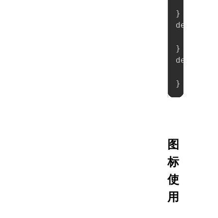
new
}
demo0003
new
}
demo0003
new
}
图
标
使
用