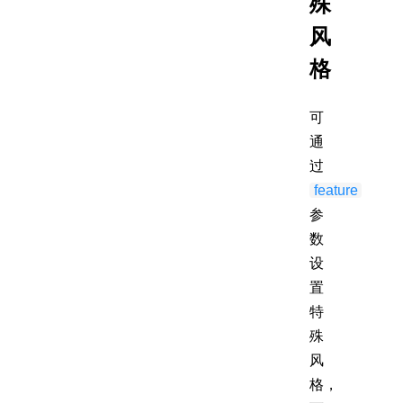
殊
风
格
可
通
过
feature
参
数
设
置
特
殊
风
格，