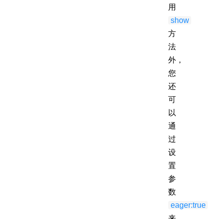
用
show
方
法
外，
您
还
可
以
通
过
设
置
参
数
eager:true
来