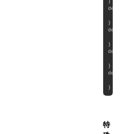
}
demo0005
new
}
demo0005
new
}
demo0005
new
}
demo0005
new
}
特