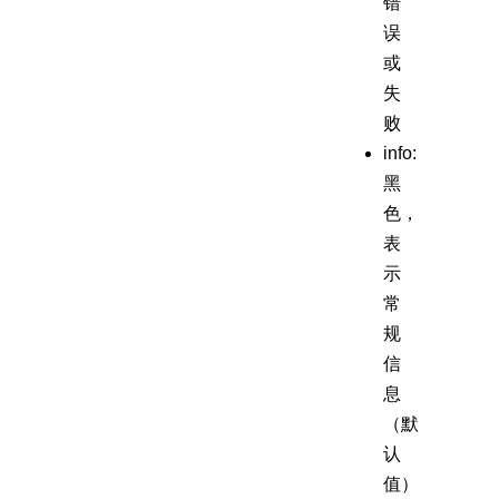
错
误
或
失
败
info:
黑
色，
表
示
常
规
信
息
（默
认
值）