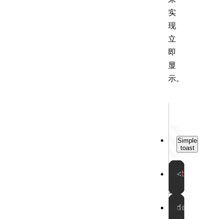
实
现
立
即
显
示。
Output
Simple
toast
试
<
button
Copy
一
demo0002
Copy
试