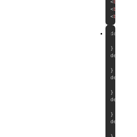
<
button
<
button
试
<
button
demo0105
Copy
new
}
demo0105
new
}
demo0105
new
}
demo0105
new
}
demo0105
new
}