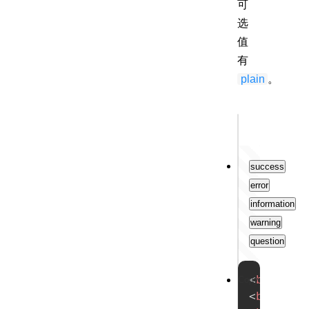
可
选
值
有
plain
。
Output
success
error
information
warning
question
试
<
button
Copy
<
button
一