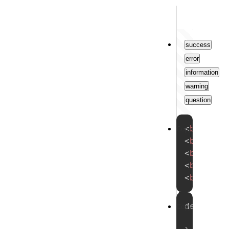
Output
success
error
information
warning
question
试
<
button
Copy
<
button
一
<
button
<
button
试
<
button
demo0005
Copy
new