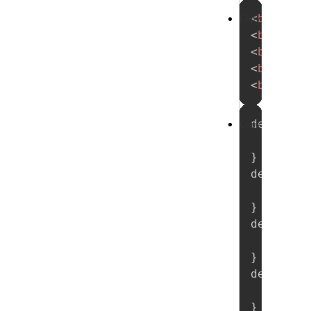
试
<
button
Copy
<
button
一
<
button
<
button
试
<
button
demo0004
Copy
new
}
demo0004
new
}
demo0004
new
}
demo0004
new
}