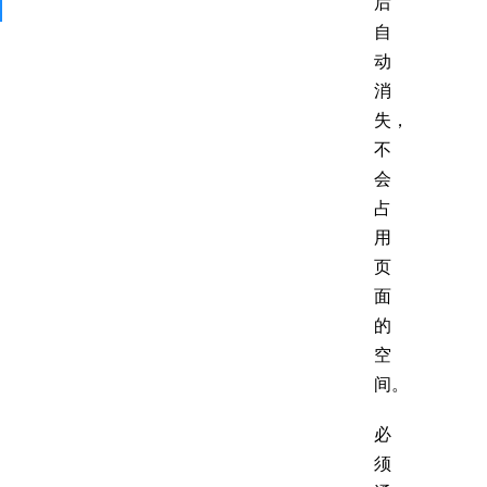
后
自
动
消
失，
不
会
占
用
页
面
的
空
间。
必
须