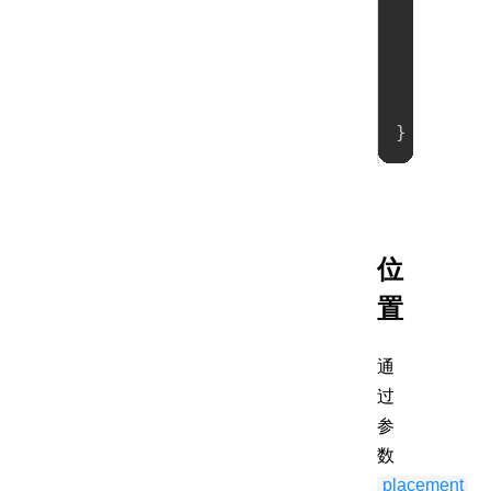
new
}
)
;
}
位
置
通
过
参
数
placement