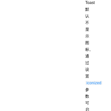
Toast
默
认
不
显
示
图
标。
通
过
设
置
iconized
参
数
可
启