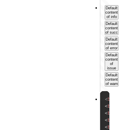
Default
content
of info
Default
content
of succ
Default
content
of error
Default
content
of
issue
Default
content
of warn
试
<
button
Copy
<
button
一
<
button
<
button
试
<
button