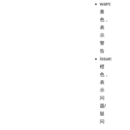
warn:
黄
色，
表
示
警
告
issue:
橙
色，
表
示
问
题/
疑
问