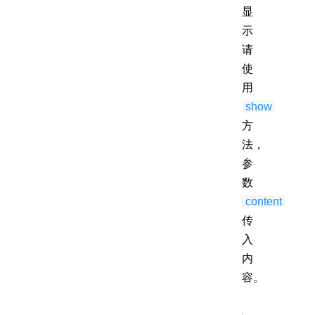
显
示
请
使
用
show
方
法，
参
数
content
传
入
内
容。