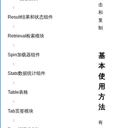
击
和
Result结果和状态组件
复
制
Retrieval检索模块
基
Spin加载器组件
本
Stats数据统计组件
使
用
Table表格
方
法
Tab页签模块
有