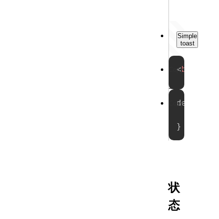
Output
Simple
toast
试
<
button
Copy
一
demo0001
Copy
试
new
}
状
态